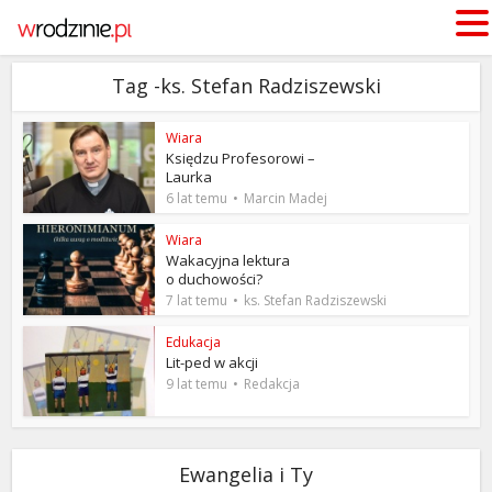
Tag -ks. Stefan Radziszewski
Wiara
Księdzu Profesorowi –
Laurka
6 lat temu
Marcin Madej
Wiara
Wakacyjna lektura
o duchowości?
7 lat temu
ks. Stefan Radziszewski
Edukacja
Lit-ped w akcji
9 lat temu
Redakcja
Ewangelia i Ty