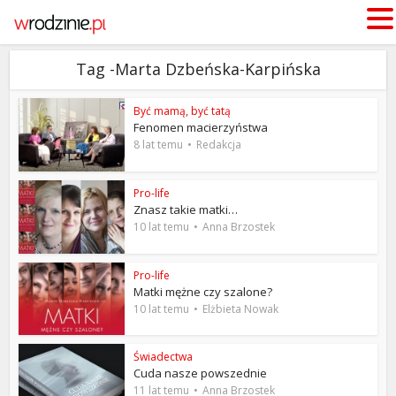
Tag -Marta Dzbeńska-Karpińska
Być mamą, być tatą
Fenomen macierzyństwa
8 lat temu
Redakcja
Pro-life
Znasz takie matki…
10 lat temu
Anna Brzostek
Pro-life
Matki mężne czy szalone?
10 lat temu
Elżbieta Nowak
Świadectwa
Cuda nasze powszednie
11 lat temu
Anna Brzostek