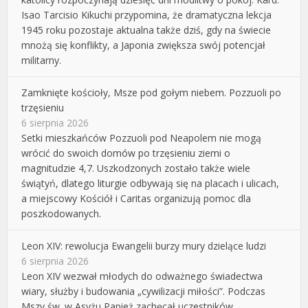
Isao Tarcisio Kikuchi przypomina, że dramatyczna lekcja
1945 roku pozostaje aktualna także dziś, gdy na świecie
mnożą się konflikty, a Japonia zwiększa swój potencjał
militarny.
Zamknięte kościoły, Msze pod gołym niebem. Pozzuoli po
trzęsieniu
6 sierpnia 2026
Setki mieszkańców Pozzuoli pod Neapolem nie mogą
wrócić do swoich domów po trzęsieniu ziemi o
magnitudzie 4,7. Uszkodzonych zostało także wiele
świątyń, dlatego liturgie odbywają się na placach i ulicach,
a miejscowy Kościół i Caritas organizują pomoc dla
poszkodowanych.
Leon XIV: rewolucja Ewangelii burzy mury dzielące ludzi
6 sierpnia 2026
Leon XIV wezwał młodych do odważnego świadectwa
wiary, służby i budowania „cywilizacji miłości”. Podczas
Mszy św. w Asyżu Papież zachęcał uczestników