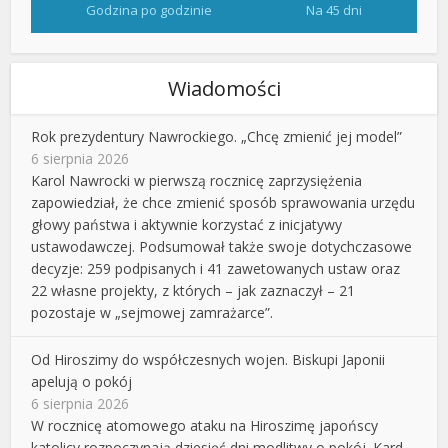
Godzina po godzinie
Na 45 dni
Wiadomości
Rok prezydentury Nawrockiego. „Chcę zmienić jej model”
6 sierpnia 2026
Karol Nawrocki w pierwszą rocznicę zaprzysiężenia
zapowiedział, że chce zmienić sposób sprawowania urzędu
głowy państwa i aktywnie korzystać z inicjatywy
ustawodawczej. Podsumował także swoje dotychczasowe
decyzje: 259 podpisanych i 41 zawetowanych ustaw oraz
22 własne projekty, z których – jak zaznaczył – 21
pozostaje w „sejmowej zamrażarce”.
Od Hiroszimy do współczesnych wojen. Biskupi Japonii
apelują o pokój
6 sierpnia 2026
W rocznicę atomowego ataku na Hiroszimę japońscy
katolicy rozpoczynają dziesięć dni modlitwy o pokój. Kard.