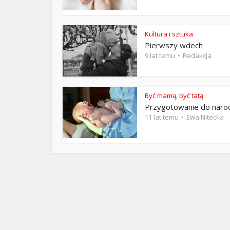
ks. 
Kultura i sztuka
Pierwszy wdech
9 lat temu
Redakcja
Być mamą, być tatą
Przygotowanie do naro
11 lat temu
Ewa Nitecka