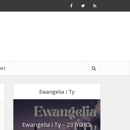
akt
Ewangelia i Ty
nia
Ewangelia i Ty – 23 marca
Ewangeli