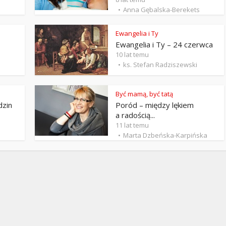
Stefan Radziszewski
ks. Stefan Radziszewski
Anna Gębalska-Berekets
Ewangelia i Ty
Ewangelia i Ty – 24 czerwca
10 lat temu
ks. Stefan Radziszewski
Być mamą, być tatą
dzin
Poród – między lękiem
a radością...
11 lat temu
Marta Dzbeńska-Karpińska