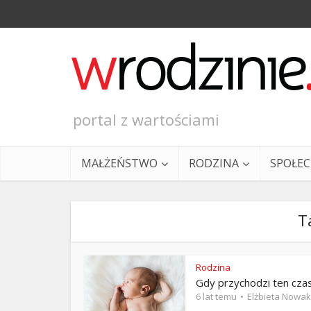
portal z wartościami
MAŁŻEŃSTWO
RODZINA
SPOŁE
T
Rodzina
Gdy przychodzi ten cza
Ewangeli
6 lat temu
Elżbieta Nowak