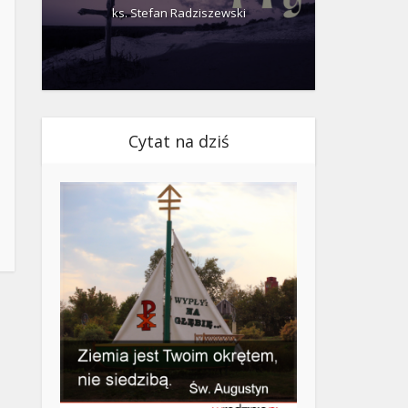
ks. Stefan Radziszewski
ks.
Cytat na dziś