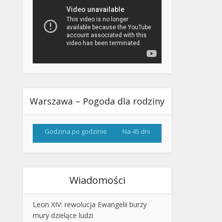
Warszawa – Pogoda dla rodziny
Godzina po godzinie
Na 45 dni
Wiadomości
Leon XIV: rewolucja Ewangelii burzy
mury dzielące ludzi