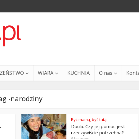
CZEŃSTWO
WIARA
KUCHNIA
O nas
Kont
ag -narodziny
Być mamą, być tatą
s
Doula. Czy jej pomoc jest
a i Ty – 29 grudnia
Ewangelia i Ty – 27 grud
rzeczywiście potrzebna?
8 lat temu