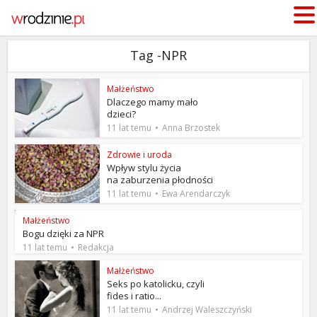
Tag -NPR
Małżeństwo
Dlaczego mamy mało
dzieci?
11 lat temu
Anna Brzostek
Zdrowie i uroda
Wpływ stylu życia
na zaburzenia płodności
11 lat temu
Ewa Arendarczyk
Małżeństwo
Bogu dzięki za NPR
11 lat temu
Redakcja
Małżeństwo
Seks po katolicku, czyli
fides i ratio...
11 lat temu
Andrzej Waleszczyński