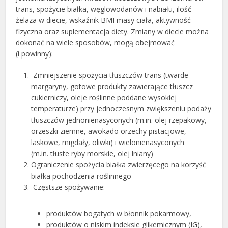
trans, spożycie białka, węglowodanów i nabiału, ilość
żelaza w diecie, wskaźnik BMI masy ciała, aktywność
fizyczna oraz suplementacja diety. Zmiany w diecie można
dokonać na wiele sposobów, mogą obejmować
(i powinny):
Zmniejszenie spożycia tłuszczów trans (twarde
margaryny, gotowe produkty zawierające tłuszcz
cukierniczy, oleje roślinne poddane wysokiej
temperaturze) przy jednoczesnym zwiększeniu podaży
tłuszczów jednonienasyconych (m.in. olej rzepakowy,
orzeszki ziemne, awokado orzechy pistacjowe,
laskowe, migdały, oliwki) i wielonienasyconych
(m.in. tłuste ryby morskie, olej lniany)
Ograniczenie spożycia białka zwierzęcego na korzyść
białka pochodzenia roślinnego
Częstsze spożywanie:
produktów bogatych w błonnik pokarmowy,
produktów o niskim indeksie glikemicznym (IG),