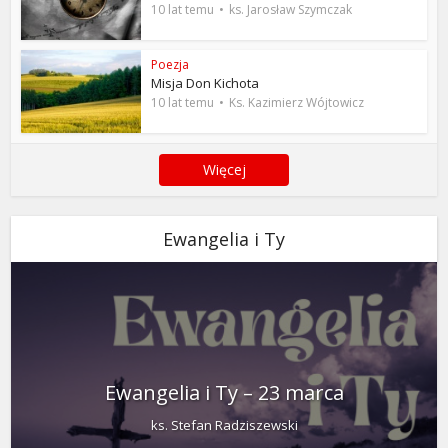
10 lat temu
ks. Jarosław Szymczak
Poezja
Misja Don Kichota
10 lat temu
Ks. Kazimierz Wójtowicz
Więcej
Ewangelia i Ty
Ewangelia i Ty – 23 marca
ks. Stefan Radziszewski