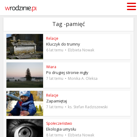
Tag -pamięć
Relacje
Kluczyk do trumny
6 lat temu
Elżbieta Nowak
Wiara
Po drugiej stronie mgły
7 lat temu
Monika A. Oleksa
Relacje
Zapamiętaj
7 lat temu
ks. Stefan Radziszewski
Społeczeństwo
Ekologia umysłu
8 lat temu
Elżbieta Nowak