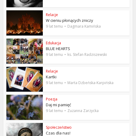
Relacje
W cieniu płonących zniczy
9 lat temu
Dagmara Kamińska
Edukacja
BLUE HEARTS
9 lat temu
ks. Stefan Radziszewski
Relacje
Kartki
9 lat temu
Marta Dzbeńska-Karpińska
Poezja
Daj mi pamięć
9 lat temu
Zuzanna Zarzycka
Społeczeństwo
Czas dla nas!