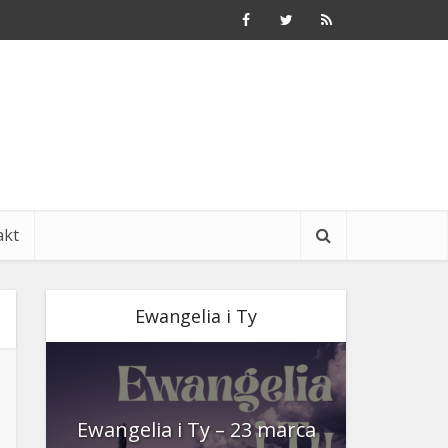
akt
Ewangelia i Ty
nia
Ewangelia i Ty – 23 marca
Ewangeli