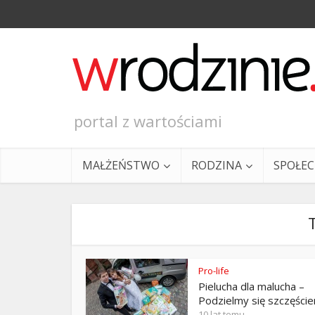
portal z wartościami
MAŁŻEŃSTWO
RODZINA
SPOŁE
Pro-life
Pielucha dla malucha –
Ewangeli
Podzielmy się szczęści
10 lat temu