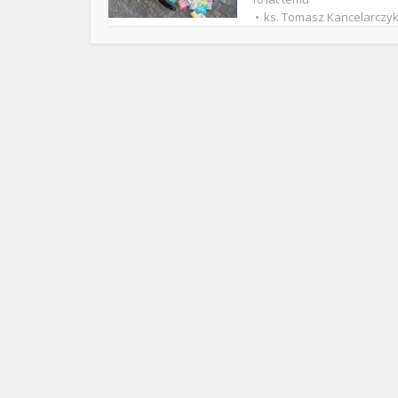
ks. 
ks. Tomasz Kancelarczy