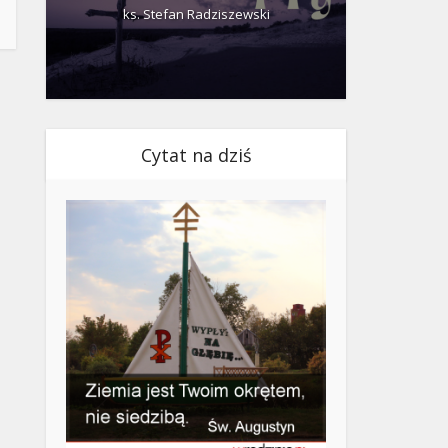
ks. Stefan Radziszewski
ks.
Cytat na dziś