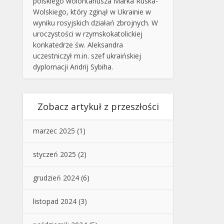
polskiego wolontariusza Marka Ruska-
Wolskiego, który zginął w Ukrainie w
wyniku rosyjskich działań zbrojnych. W
uroczystości w rzymskokatolickiej
konkatedrze św. Aleksandra
uczestniczył m.in. szef ukraińskiej
dyplomacji Andrij Sybiha.
Zobacz artykuł z przeszłości
marzec 2025
(1)
styczeń 2025
(2)
grudzień 2024
(6)
listopad 2024
(3)