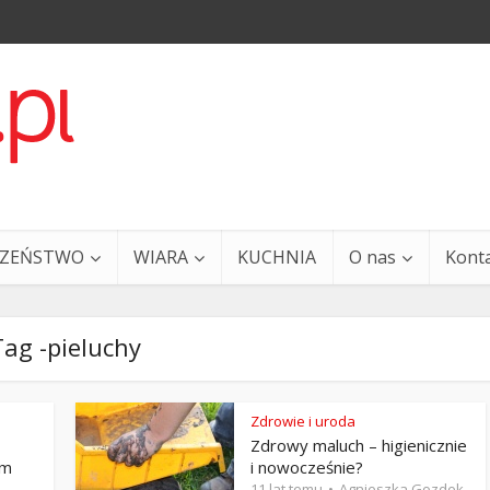
CZEŃSTWO
WIARA
KUCHNIA
O nas
Kont
Tag -pieluchy
Zdrowie i uroda
Zdrowy maluch – higienicznie
a i Ty – 29 grudnia
Ewangelia i Ty – 27 grud
em
i nowocześnie?
11 lat temu
Agnieszka Gozdek