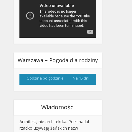
Warszawa – Pogoda dla rodziny
Godzina po godzinie
Na 45 dni
Wiadomości
Architekt, nie architektka. Polki nadal
rzadko używają żeńskich nazw