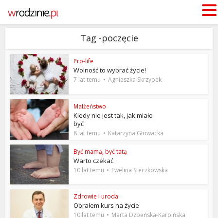
Tag -poczęcie
Pro-life
Wolność to wybrać życie!
7 lat temu
Agnieszka Skrzypek
Małżeństwo
Kiedy nie jest tak, jak miało
być
8 lat temu
Katarzyna Głowacka
Być mamą, być tatą
Warto czekać
10 lat temu
Ewelina Steczkowska
Zdrowie i uroda
Obrałem kurs na życie
10 lat temu
Marta Dzbeńska-Karpińska