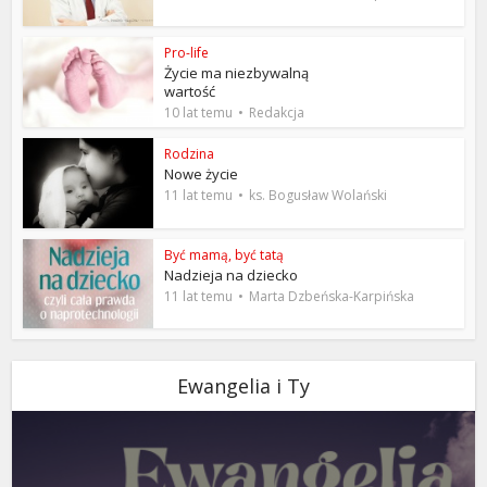
Pro-life
Życie ma niezbywalną
wartość
10 lat temu
Redakcja
Rodzina
Nowe życie
11 lat temu
ks. Bogusław Wolański
Być mamą, być tatą
Nadzieja na dziecko
11 lat temu
Marta Dzbeńska-Karpińska
Ewangelia i Ty