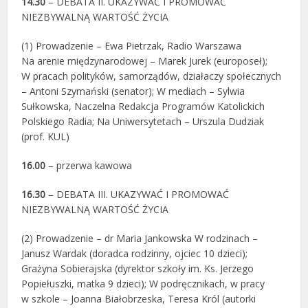
14.30
– DEBATA II. UKAZYWAĆ I PROMOWAĆ
NIEZBYWALNĄ WARTOŚĆ ŻYCIA
(1) Prowadzenie – Ewa Pietrzak, Radio Warszawa
Na arenie międzynarodowej – Marek Jurek (europoseł);
W pracach polityków, samorządów, działaczy społecznych
– Antoni Szymański (senator); W mediach – Sylwia
Sułkowska, Naczelna Redakcja Programów Katolickich
Polskiego Radia; Na Uniwersytetach – Urszula Dudziak
(prof. KUL)
16.00
– przerwa kawowa
16.30
– DEBATA III. UKAZYWAĆ I PROMOWAĆ
NIEZBYWALNĄ WARTOŚĆ ŻYCIA
(2) Prowadzenie – dr Maria Jankowska W rodzinach –
Janusz Wardak (doradca rodzinny, ojciec 10 dzieci);
Grażyna Sobierajska (dyrektor szkoły im. Ks. Jerzego
Popiełuszki, matka 9 dzieci); W podręcznikach, w pracy
w szkole – Joanna Białobrzeska, Teresa Król (autorki