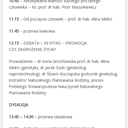
10.45
– Niezbywalna wartość każdego poczętego
człowieka – Ks. prof. dr hab. Piotr Mazurkiewicz
11.15
– Od poczęcia człowiek – prof. dr hab. Alina Midro
11.45
– przerwa kawowa
12.15
– DEBATA I. IN VITRO – PROMOCJA
CZY ZAGROŻENIE ŻYCIA?
Prowadzenie – dr Irena Grochowska prof. dr hab. Alina
Midro (genetyk), dr Jacek Szulc (ginekolog,
naprotechnolog), dr Ślizień-Kuczapska (położnik ginekolog,
instruktor Naturalnego Planowania Rodziny, prezes
Polskiego Stowarzyszenia Nauczycieli Naturalnego
Planowania Rodziny
DYSKUSJA
13.45 – 14.30
– przerwa obiadowa