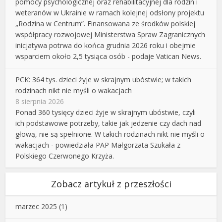
pomocy psychologicznej oraz rehabilitacyjnej dla rodzin i
weteranów w Ukrainie w ramach kolejnej odsłony projektu
„Rodzina w Centrum”. Finansowana ze środków polskiej
współpracy rozwojowej Ministerstwa Spraw Zagranicznych
inicjatywa potrwa do końca grudnia 2026 roku i obejmie
wsparciem około 2,5 tysiąca osób - podaje Vatican News.
PCK: 364 tys. dzieci żyje w skrajnym ubóstwie; w takich
rodzinach nikt nie myśli o wakacjach
8 sierpnia 2026
Ponad 360 tysięcy dzieci żyje w skrajnym ubóstwie, czyli
ich podstawowe potrzeby, takie jak jedzenie czy dach nad
głową, nie są spełnione. W takich rodzinach nikt nie myśli o
wakacjach - powiedziała PAP Małgorzata Szukała z
Polskiego Czerwonego Krzyża.
Zobacz artykuł z przeszłości
marzec 2025
(1)