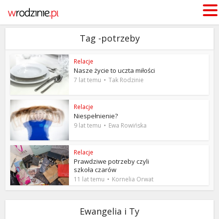
Tag -potrzeby
Relacje
Nasze życie to uczta miłości
7 lat temu
Tak Rodzinie
Relacje
Niespełnienie?
9 lat temu
Ewa Rowińska
Relacje
Prawdziwe potrzeby czyli
szkoła czarów
11 lat temu
Kornelia Orwat
Ewangelia i Ty