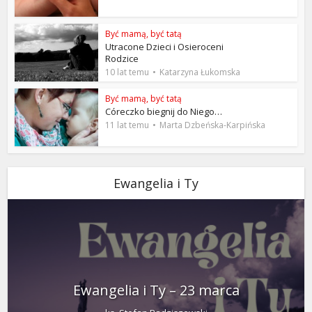
Być mamą, być tatą
Utracone Dzieci i Osieroceni
Rodzice
10 lat temu
Katarzyna Łukomska
Być mamą, być tatą
Córeczko biegnij do Niego…
11 lat temu
Marta Dzbeńska-Karpińska
Ewangelia i Ty
Ewangelia i Ty – 23 marca