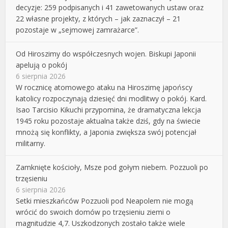
decyzje: 259 podpisanych i 41 zawetowanych ustaw oraz
22 własne projekty, z których – jak zaznaczył – 21
pozostaje w „sejmowej zamrażarce”.
Od Hiroszimy do współczesnych wojen. Biskupi Japonii
apelują o pokój
6 sierpnia 2026
W rocznicę atomowego ataku na Hiroszimę japońscy
katolicy rozpoczynają dziesięć dni modlitwy o pokój. Kard.
Isao Tarcisio Kikuchi przypomina, że dramatyczna lekcja
1945 roku pozostaje aktualna także dziś, gdy na świecie
mnożą się konflikty, a Japonia zwiększa swój potencjał
militarny.
Zamknięte kościoły, Msze pod gołym niebem. Pozzuoli po
trzęsieniu
6 sierpnia 2026
Setki mieszkańców Pozzuoli pod Neapolem nie mogą
wrócić do swoich domów po trzęsieniu ziemi o
magnitudzie 4,7. Uszkodzonych zostało także wiele