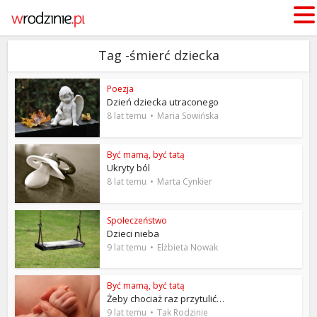
Tag -śmierć dziecka
Poezja
Dzień dziecka utraconego
8 lat temu
Maria Sowińska
Być mamą, być tatą
Ukryty ból
8 lat temu
Marta Cynkier
Społeczeństwo
Dzieci nieba
9 lat temu
Elżbieta Nowak
Być mamą, być tatą
Żeby chociaż raz przytulić…
9 lat temu
Tak Rodzinie