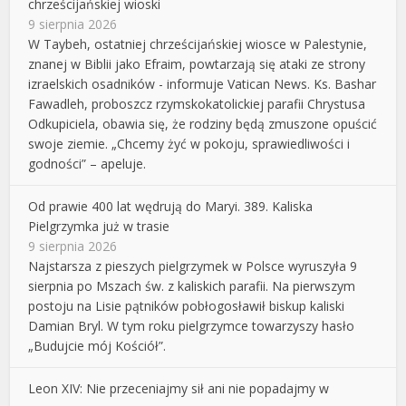
chrześcijańskiej wioski
9 sierpnia 2026
W Taybeh, ostatniej chrześcijańskiej wiosce w Palestynie,
znanej w Biblii jako Efraim, powtarzają się ataki ze strony
izraelskich osadników - informuje Vatican News. Ks. Bashar
Fawadleh, proboszcz rzymskokatolickiej parafii Chrystusa
Odkupiciela, obawia się, że rodziny będą zmuszone opuścić
swoje ziemie. „Chcemy żyć w pokoju, sprawiedliwości i
godności” – apeluje.
Od prawie 400 lat wędrują do Maryi. 389. Kaliska
Pielgrzymka już w trasie
9 sierpnia 2026
Najstarsza z pieszych pielgrzymek w Polsce wyruszyła 9
sierpnia po Mszach św. z kaliskich parafii. Na pierwszym
postoju na Lisie pątników pobłogosławił biskup kaliski
Damian Bryl. W tym roku pielgrzymce towarzyszy hasło
„Budujcie mój Kościół”.
Leon XIV: Nie przeceniajmy sił ani nie popadajmy w