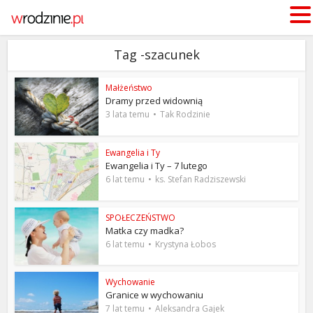
Tag -szacunek
Małżeństwo
Dramy przed widownią
3 lata temu
Tak Rodzinie
Ewangelia i Ty
Ewangelia i Ty – 7 lutego
6 lat temu
ks. Stefan Radziszewski
SPOŁECZEŃSTWO
Matka czy madka?
6 lat temu
Krystyna Łobos
Wychowanie
Granice w wychowaniu
7 lat temu
Aleksandra Gajek