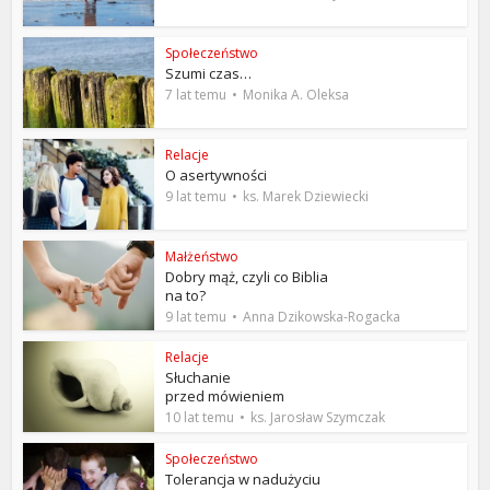
Społeczeństwo
Szumi czas…
7 lat temu
Monika A. Oleksa
Relacje
O asertywności
9 lat temu
ks. Marek Dziewiecki
Małżeństwo
Dobry mąż, czyli co Biblia
na to?
9 lat temu
Anna Dzikowska-Rogacka
Relacje
Słuchanie
przed mówieniem
10 lat temu
ks. Jarosław Szymczak
Społeczeństwo
Tolerancja w nadużyciu