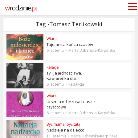
Tag -Tomasz Terlikowski
Wiara
Tajemnica końca czasów
6 lat temu
Marta Dzbeńska-Karpińska
Relacje
Ty i Ja Jedność Twa.
Kawiarenka dla...
6 lat temu
Redakcja
Wiara
Urszula od Jezusa i dusze
czyśćcowe
6 lat temu
Marta Dzbeńska-Karpińska
Być mamą, być tatą
Nadzieja na dziecko
11 lat temu
Marta Dzbeńska-Karpińska