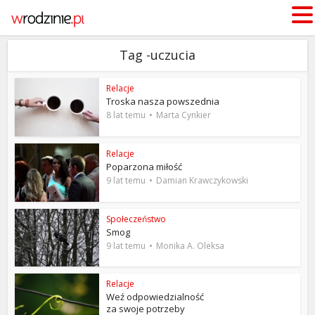
Tag -uczucia
Relacje
Troska nasza powszednia
8 lat temu
Marta Cynkier
Relacje
Poparzona miłość
9 lat temu
Damian Krawczykowski
Społeczeństwo
Smog
9 lat temu
Monika A. Oleksa
Relacje
Weź odpowiedzialność
za swoje potrzeby