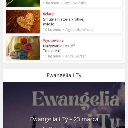
9 lat temu
Ewa Rowińska
Relacje
Smutna historia krótkiej
miłości…
10 lat temu
Agnieszka Wrona
Wychowanie
Nazywanie uczuć?
To działa!
11 lat temu
Anita Górzan
Ewangelia i Ty
Ewangelia i Ty – 23 marca