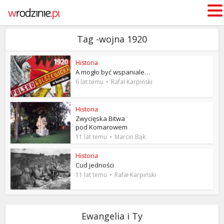
Tag -wojna 1920
Historia
A mogło być wspaniale…
6 lat temu
Rafał Karpiński
Historia
Zwycięska Bitwa
pod Komarowem
11 lat temu
Marcin Bąk
Historia
Cud jedności
11 lat temu
Rafał Karpiński
Ewangelia i Ty