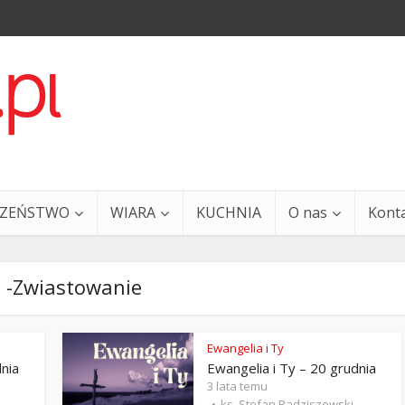
CZEŃSTWO
WIARA
KUCHNIA
O nas
Kont
 -Zwiastowanie
Ewangelia i Ty
dnia
Ewangelia i Ty – 20 grudnia
a i Ty – 29 grudnia
Ewangelia i Ty – 27 grud
3 lata temu
ks. Stefan Radziszewski