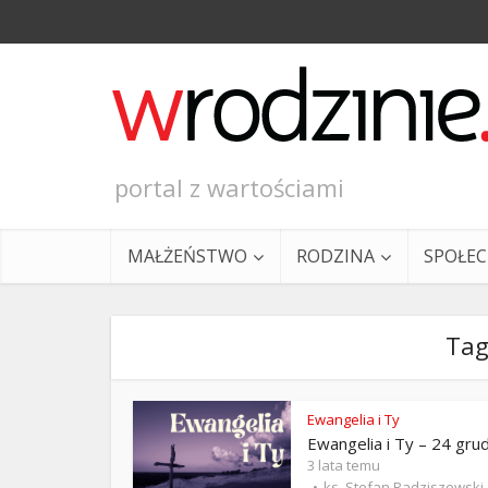
portal z wartościami
MAŁŻEŃSTWO
RODZINA
SPOŁE
Tag
Ewangelia i Ty
Ewangelia i Ty – 24 gru
Ewangeli
3 lata temu
ks. Stefan Radziszewski