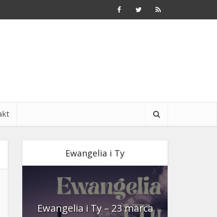
akt
Ewangelia i Ty
nia
Ewangelia i Ty – 23 marca
Ewangeli