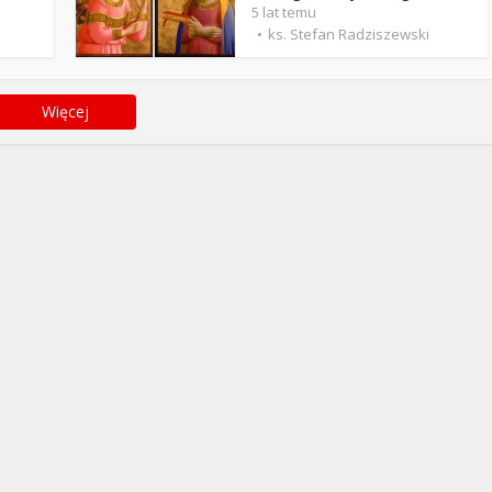
5 lat temu
ks. Stefan Radziszewski
Więcej