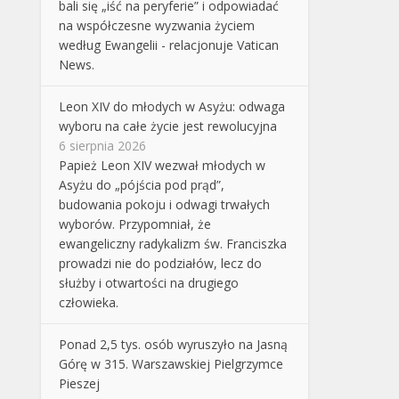
bali się „iść na peryferie” i odpowiadać
na współczesne wyzwania życiem
według Ewangelii - relacjonuje Vatican
News.
Leon XIV do młodych w Asyżu: odwaga
wyboru na całe życie jest rewolucyjna
6 sierpnia 2026
Papież Leon XIV wezwał młodych w
Asyżu do „pójścia pod prąd”,
budowania pokoju i odwagi trwałych
wyborów. Przypomniał, że
ewangeliczny radykalizm św. Franciszka
prowadzi nie do podziałów, lecz do
służby i otwartości na drugiego
człowieka.
Ponad 2,5 tys. osób wyruszyło na Jasną
Górę w 315. Warszawskiej Pielgrzymce
Pieszej