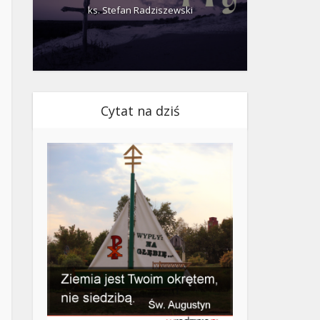
ks. Stefan Radziszewski
ks.
Cytat na dziś