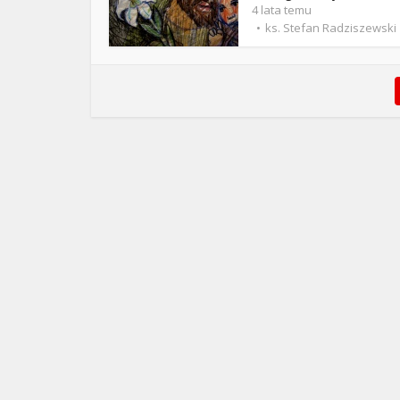
4 lata temu
ks. Stefan Radziszewski