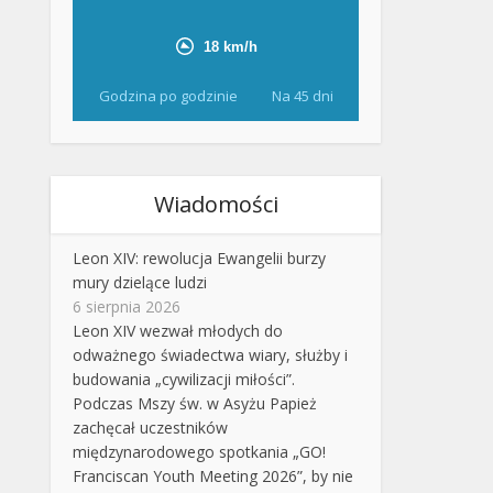
Godzina po godzinie
Na 45 dni
Wiadomości
Leon XIV: rewolucja Ewangelii burzy
mury dzielące ludzi
6 sierpnia 2026
Leon XIV wezwał młodych do
odważnego świadectwa wiary, służby i
budowania „cywilizacji miłości”.
Podczas Mszy św. w Asyżu Papież
zachęcał uczestników
międzynarodowego spotkania „GO!
Franciscan Youth Meeting 2026”, by nie