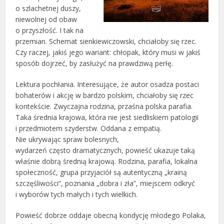
o szlachetnej duszy,
niewolnej od obaw
o przyszłość. I tak na
przemian. Schemat sienkiewiczowski, chciałoby się rzec.
Czy raczej, jakiś jego wariant: chłopak, który musi w jakiś
sposób dojrzeć, by zasłużyć na prawdziwą perłę.
Lektura pochłania. Interesujące, że autor osadza postaci
bohaterów i akcję w bardzo polskim, chciałoby się rzec
kontekście. Zwyczajna rodzina, przaśna polska parafia.
Taka średnia krajowa, która nie jest siedliskiem patologii
i przedmiotem szyderstw. Oddana z empatią.
Nie ukrywając spraw bolesnych,
wydarzeń często dramatycznych, powieść ukazuje taką
właśnie dobrą średnią krajową. Rodzina, parafia, lokalna
społeczność, grupa przyjaciół są autentyczną „krainą
szczęśliwości”, poznania „dobra i zła”, miejscem odkryć
i wyborów tych małych i tych wielkich.
Powieść dobrze oddaje obecną kondycję młodego Polaka,