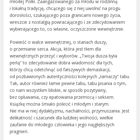
młodej Polki. Zaangażowanego za młodu w rodzinną
i lokalną tradycję, chcącego się z niej uwolnić na progu
dorosłości, szukającego poza granicami nowego życia,
wreszcie z nostalgią powracającego i ze zdecydowaniem
wybierającego to, co własne, oczyszczone wewnętrznie.
Powieść o walce wewnętrznej, o stanach duszy,
o przemianie serca. Akcja, która jest tłem dla
wewnętrznych przeżyć i wyborów. „Twoja dusza była
perłą” to zdecydowanie dobra wiadomość dla tych,
którzy chcą odetchnąć od fałszywych demaskacji,
od pozbawionych autentyczności kolejnych „łamaczy” tabu.
Tak, autor również łamie pewne tabu, tabu pisania o tym,
co nam wszystkim bliskie, w sposób pozytywny,
bez opluwania, czy epatowania przemocą i seksem.
Książkę można śmiało polecić i młodym i starym.
Nie ma w niej dydaktyzmu, nachalności, przymuszania. Jest
delikatność i szacunek dla ludzkiej wolności, wielkie
zaufanie do młodego człowieka i jego najgłębszych
pragnień.