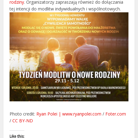
rodziny
. Organizatorzy zapraszają również do dołączania
tej intencji do modlitw indywidualnych i wspólnotowych.
Photo credit:
Ryan Polei | www.ryanpolei.com
/
Foter.com
/
CC BY-ND
Like this: