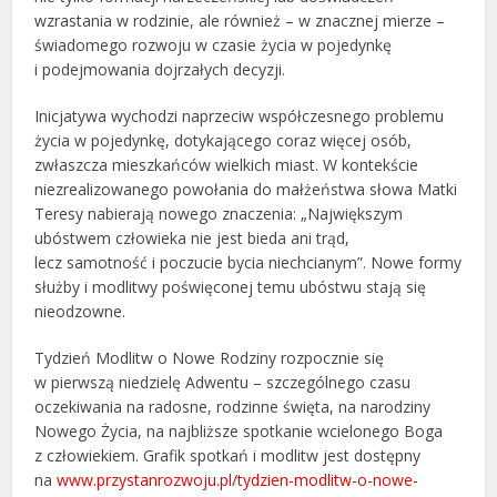
wzrastania w rodzinie, ale również – w znacznej mierze –
świadomego rozwoju w czasie życia w pojedynkę
i podejmowania dojrzałych decyzji.
Inicjatywa wychodzi naprzeciw współczesnego problemu
życia w pojedynkę, dotykającego coraz więcej osób,
zwłaszcza mieszkańców wielkich miast. W kontekście
niezrealizowanego powołania do małżeństwa słowa Matki
Teresy nabierają nowego znaczenia: „Największym
ubóstwem człowieka nie jest bieda ani trąd,
lecz samotność i poczucie bycia niechcianym”. Nowe formy
służby i modlitwy poświęconej temu ubóstwu stają się
nieodzowne.
Tydzień Modlitw o Nowe Rodziny rozpocznie się
w pierwszą niedzielę Adwentu – szczególnego czasu
oczekiwania na radosne, rodzinne święta, na narodziny
Nowego Życia, na najbliższe spotkanie wcielonego Boga
z człowiekiem. Grafik spotkań i modlitw jest dostępny
na
www.przystanrozwoju.pl/tydzien-modlitw-o-nowe-