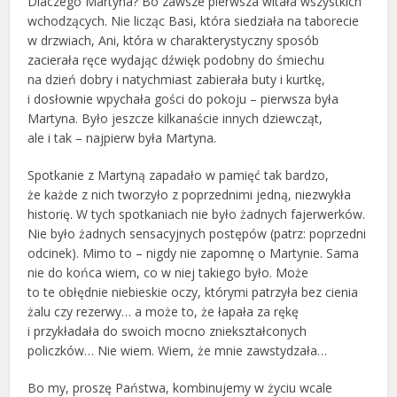
Dlaczego Martyna? Bo zawsze pierwsza witała wszystkich
wchodzących. Nie licząc Basi, która siedziała na taborecie
w drzwiach, Ani, która w charakterystyczny sposób
zacierała ręce wydając dźwięk podobny do śmiechu
na dzień dobry i natychmiast zabierała buty i kurtkę,
i dosłownie wpychała gości do pokoju – pierwsza była
Martyna. Było jeszcze kilkanaście innych dziewcząt,
ale i tak – najpierw była Martyna.
Spotkanie z Martyną zapadało w pamięć tak bardzo,
że każde z nich tworzyło z poprzednimi jedną, niezwykła
historię. W tych spotkaniach nie było żadnych fajerwerków.
Nie było żadnych sensacyjnych postępów (patrz: poprzedni
odcinek). Mimo to – nigdy nie zapomnę o Martynie. Sama
nie do końca wiem, co w niej takiego było. Może
to te obłędnie niebieskie oczy, którymi patrzyła bez cienia
żalu czy rezerwy… a może to, że łapała za rękę
i przykładała do swoich mocno zniekształconych
policzków… Nie wiem. Wiem, że mnie zawstydzała…
Bo my, proszę Państwa, kombinujemy w życiu wcale