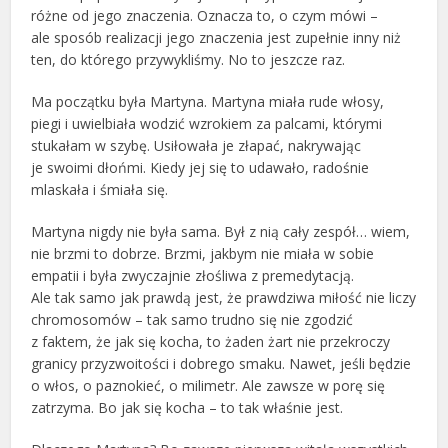
różne od jego znaczenia. Oznacza to, o czym mówi –
ale sposób realizacji jego znaczenia jest zupełnie inny niż
ten, do którego przywykliśmy. No to jeszcze raz.
Ma początku była Martyna. Martyna miała rude włosy,
piegi i uwielbiała wodzić wzrokiem za palcami, którymi
stukałam w szybę. Usiłowała je złapać, nakrywając
je swoimi dłońmi. Kiedy jej się to udawało, radośnie
mlaskała i śmiała się.
Martyna nigdy nie była sama. Był z nią cały zespół… wiem,
nie brzmi to dobrze. Brzmi, jakbym nie miała w sobie
empatii i była zwyczajnie złośliwa z premedytacją.
Ale tak samo jak prawdą jest, że prawdziwa miłość nie liczy
chromosomów – tak samo trudno się nie zgodzić
z faktem, że jak się kocha, to żaden żart nie przekroczy
granicy przyzwoitości i dobrego smaku. Nawet, jeśli będzie
o włos, o paznokieć, o milimetr. Ale zawsze w porę się
zatrzyma. Bo jak się kocha – to tak właśnie jest.