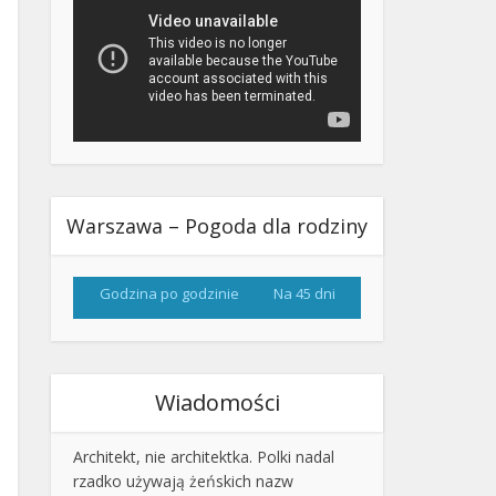
Warszawa – Pogoda dla rodziny
Godzina po godzinie
Na 45 dni
Wiadomości
Architekt, nie architektka. Polki nadal
rzadko używają żeńskich nazw