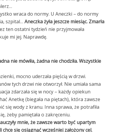
alerz…
ystko wraca do normy. U Aneczki – do normy
a, szpital…
Aneczka żyła jeszcze miesiąc. Zmarła
ez ten ostatni tydzień nie przyjmowała
uje mi jej. Naprawdę.
adna nie mówiła, żadna nie chodziła. Wszystkie
azienki, mocno uderzała pięścią w drzwi.
nów tych drzwi nie otworzył. Nie umiała sama
uacja zdarzała się w nocy – każdy opiekun
ychać Anetkę (biegała na piętach), która zawsze
ić się wody z kranu. Inna sprawa, że potrafiła
się, żeby pamiętała o zakręceniu.
auczyły mnie, że zawsze warto być upartym
śli chce się osiągnąć wcześniej założony cel.