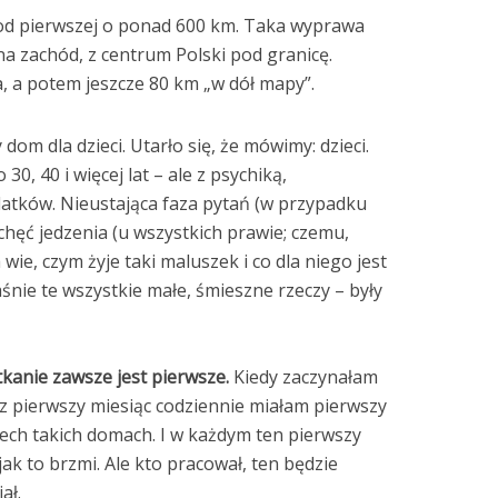
od pierwszej o ponad 600 km. Taka wyprawa
a zachód, z centrum Polski pod granicę.
, a potem jeszcze 80 km „w dół mapy”.
dom dla dzieci. Utarło się, że mówimy: dzieci.
30, 40 i więcej lat – ale z psychiką,
olatków. Nieustająca faza pytań (w przypadku
chęć jedzenia (u wszystkich prawie; czemu,
wie, czym żyje taki maluszek i co dla niego jest
śnie te wszystkie małe, śmieszne rzeczy – były
kanie zawsze jest pierwsze.
Kiedy zaczynałam
 pierwszy miesiąc codziennie miałam pierwszy
ech takich domach. I w każdym ten pierwszy
jak to brzmi. Ale kto pracował, ten będzie
ał.