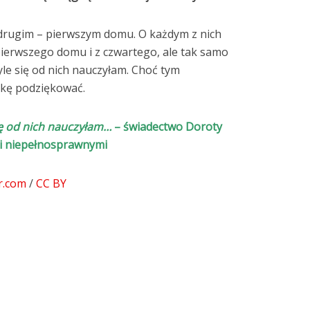
m drugim – pierwszym domu. O każdym z nich
pierwszego domu i z czwartego, ale tak samo
yle się od nich nauczyłam. Choć tym
kę podziękować.
ię od nich nauczyłam…
– świadectwo Doroty
mi niepełnosprawnymi
r.com
/
CC BY