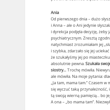
Ania
Od pierwszego dnia – dużo słysz
i Anna – ale o Ani jedynie słysz
i dyrekcja podjęła decyzję, żeby 
psychiatrycznym. Zresztą zgodnie
natychmiast zrozumiałam jej „sł
i szybka, zdarzało się jej ucieka
że szukałyśmy jej po miasteczku.
absolutnie pewna.
Szukała swoj
siostry…
Trochę mówiła. Niewyraź
ale mówiła. Na moje pytania: dl
„Ja tam, mama tam.” Czasem w mi
się wyczuć taką przynależność, 
tą swoją wierną pamięcią… bo je
A ona – „bo mama tam”. Niezwyk