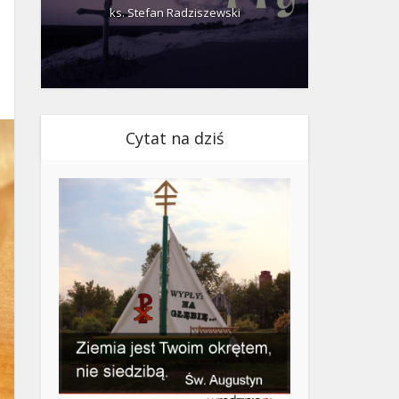
ks. Stefan Radziszewski
ks.
Cytat na dziś