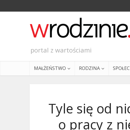
portal z wartościami
MAŁŻEŃSTWO
RODZINA
SPOŁE
Tyle się od n
o pracy z 
Ewangeli