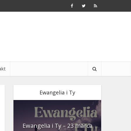
akt
Ewangelia i Ty
nia
Ewangelia i Ty – 23 marca
Ewangeli