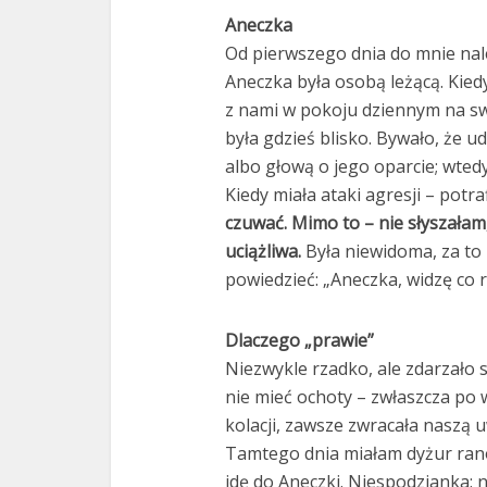
Aneczka
Od pierwszego dnia do mnie nal
Aneczka była osobą leżącą. Kiedy 
z nami w pokoju dziennym na sw
była gdzieś blisko. Bywało, że 
albo głową o jego oparcie; wted
Kiedy miała ataki agresji – potra
czuwać. Mimo to – nie słyszałam
uciążliwa.
Była niewidoma, za to 
powiedzieć: „Aneczka, widzę co ro
Dlaczego „prawie”
Niezwykle rzadko, ale zdarzało s
nie mieć ochoty – zwłaszcza po w
kolacji, zawsze zwracała naszą 
Tamtego dnia miałam dyżur rano
idę do Aneczki. Niespodzianka: n