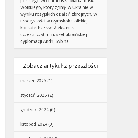
polskiego wolontariusza Marka Ruska-
Wolskiego, który zginął w Ukrainie w
wyniku rosyjskich działań zbrojnych. W
uroczystości w rzymskokatolickiej
konkatedrze św. Aleksandra
uczestniczył m.in. szef ukraińskiej
dyplomacji Andrij Sybiha.
Zobacz artykuł z przeszłości
marzec 2025
(1)
styczeń 2025
(2)
grudzień 2024
(6)
listopad 2024
(3)