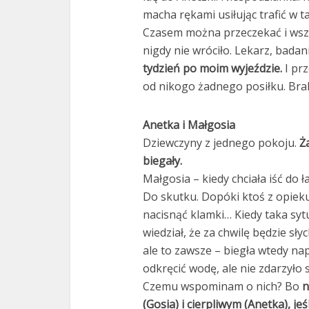
macha rękami usiłując trafić w t
Czasem można przeczekać i wsz
nigdy nie wróciło. Lekarz, badani
tydzień po moim wyjeździe.
I prz
od nikogo żadnego posiłku. Brak
Anetka i Małgosia
Dziewczyny z jednego pokoju.
Ż
biegały.
Małgosia – kiedy chciała iść do ł
Do skutku. Dopóki ktoś z opieku
nacisnąć klamki… Kiedy taka syt
wiedział, że za chwilę będzie sł
ale to zawsze – biegła wtedy nap
odkręcić wodę, ale nie zdarzyło 
Czemu wspominam o nich? Bo
n
(Gosia) i cierpliwym (Anetka), je