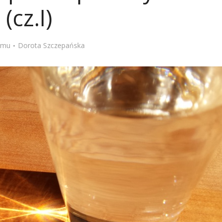
(cz.I)
Stefan Radziszewski
ks. Stefan Radziszewski
temu
Dorota Szczepańska