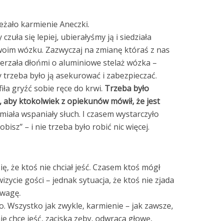
eżało karmienie Aneczki.
czuła się lepiej, ubierałyśmy ją i siedziała
oim wózku. Zazwyczaj na zmianę któraś z nas
uderzała dłońmi o aluminiowe stelaż wózka –
y trzeba było ją asekurować i zabezpieczać.
fiła gryźć sobie ręce do krwi.
Trzeba było
, aby ktokolwiek z opiekunów mówił, że jest
miała wspaniały słuch. I czasem wystarczyło
bisz” – i nie trzeba było robić nic więcej.
ię, że ktoś nie chciał jeść. Czasem ktoś mógł
izycie gości – jednak sytuacja, że ktoś nie zjada
uwagę.
. Wszystko jak zwykle, karmienie – jak zawsze,
ie chce jeść, zaciska zęby, odwraca głowę,