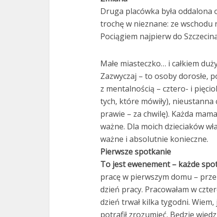
Druga placówka była oddalona 
trochę w nieznane: ze wschodu n
Pociągiem najpierw do Szczecina
Małe miasteczko… i całkiem duży 
Zazwyczaj – to osoby dorosłe, po 
z mentalnością – cztero- i pięci
tych, które mówiły), nieustanna 
prawie – za chwilę). Każda mama 
ważne. Dla moich dzieciaków wła
ważne i absolutnie konieczne.
Pierwsze spotkanie
To jest ewenement – każde spot
pracę w pierwszym domu – przez
dzień pracy. Pracowałam w czter
dzień trwał kilka tygodni. Wiem, 
potrafił zrozumieć. Będzie wiedzi