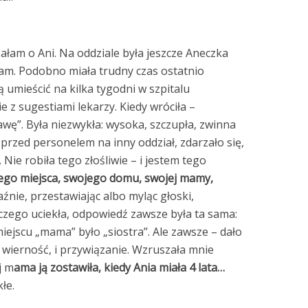
ałam o Ani. Na oddziale była jeszcze Aneczka
ałam. Podobno miała trudny czas ostatnio
ją umieścić na kilka tygodni w szpitalu
 z sugestiami lekarzy. Kiedy wróciła –
awę”. Była niezwykła: wysoka, szczupła, zwinna
ć przed personelem na inny oddział, zdarzało się,
 Nie robiła tego złośliwie – i jestem tego
ego miejsca, swojego domu, swojej mamy,
nie, przestawiając albo myląc głoski,
aczego uciekła, odpowiedź zawsze była ta sama:
ejscu „mama” było „siostra”. Ale zawsze – dało
i wierność, i przywiązanie. Wzruszała mnie
j m
ama ją zostawiła, kiedy Ania miała 4 lata…
łe.