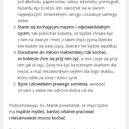
(od alkoholu, papierosów, seksu, internetu, pornografi,
hazardu itp) to ktoś, kto zakochał się w swoim
największym, śmiertelnym, wrogu i oszukuje samego
siebie.
Stanie się kochającym mężem i odpowiedzialnym
ojcem
, tak pokochać kobietę, że będzie chciała być
z nim na zawsze i mieć z takim mężczyzną dziecko
(nie będzie się bała ciąży, dziecko nie będzie wpadką).
Dorastanie do miłości małżeńskiej i tak kochać,
że kobiecie chce się przy nim żyć
, a ona czuje się przy
nim jak w raju. Żona ma być bezcennym skarbem dla
męża, a mąż niezawodnym sejfem dla tego skarbu,
który odda za żonę i dzieci życie.
Bycie człowiekiem prawego sumienia
, wiedzieć
że sam z siebie nie odróżni dobra od zła.
Podsumowując, ks. Marek powiedział, że mężczyzna
ma
mądrze myśleć, bardzo ofiarnie pracować
i niesamowicie mocno kochać.