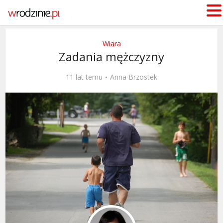
Wiara
Zadania mężczyzny
11 lat temu
Anna Brzostek