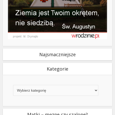
Najsmaczniejsze
Kategorie
Kategorie
Matki – męzne czy szalone?