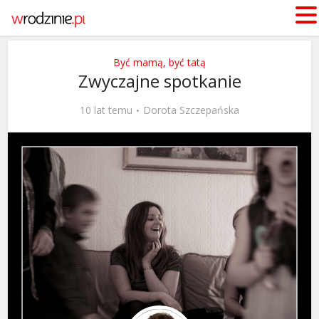
Być mamą, być tatą
Zwyczajne spotkanie
10 lat temu
Dorota Szczepańska