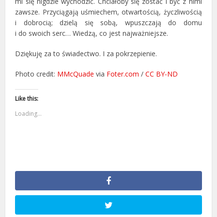
mi się nigdzie wychodzić. Chciałoby się zostać i być z nimi
zawsze. Przyciągają uśmiechem, otwartością, życzliwością
i dobrocią; dzielą się sobą, wpuszczają do domu
i do swoich serc… Wiedzą, co jest najważniejsze.
Dziękuję za to świadectwo. I za pokrzepienie.
Photo credit:
MMcQuade
via
Foter.com
/
CC BY-ND
Like this:
Loading...