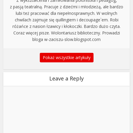
Z wykształcenia i zamiłowania polonistka i pedagog,
z pasją teatralną. Pracuje z dziećmi i młodzieżą, ale bardzo
lubi też pracować dla niepełnosprawnych. W wolnych
chwilach zajmuje się quillingiem i decoupage`em. Robi
różańce z nasion łzawicy i kłokoczki. Bardzo dużo czyta.
Coraz więcej pisze. Wolontariusz biblioteczny. Prowadzi
bloga w-zaciszu-slow.blogspot.com
Pokaż wszystkie artykuły
Leave a Reply