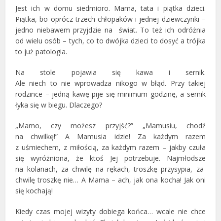
Jest ich w domu siedmioro. Mama, tata i piątka dzieci.
Piątka, bo oprócz trzech chłopaków i jednej dziewczynki –
jedno niebawem przyjdzie na świat. To też ich odróżnia
od wielu osób – tych, co to dwójka dzieci to dosyć a trójka
to już patologia.
Na stole pojawia się kawa i sernik.
Ale niech to nie wprowadza nikogo w błąd. Przy takiej
rodzince – jedną kawę pije się minimum godzinę, a sernik
łyka się w biegu. Dlaczego?
„Mamo, czy możesz przyjść?” „Mamusiu, chodź
na chwilkę!” A Mamusia idzie! Za każdym razem
z uśmiechem, z miłością, za każdym razem – jakby czuła
się wyróżniona, że ktoś Jej potrzebuje. Najmłodsze
na kolanach, za chwilę na rękach, troszkę przysypia, za
chwilę troszkę nie… A Mama – ach, jak ona kocha! Jak oni
się kochają!
Kiedy czas mojej wizyty dobiega końca… wcale nie chce