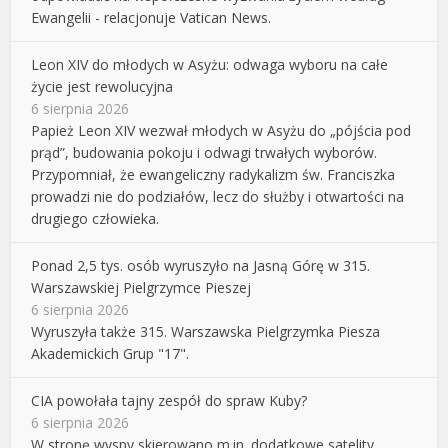
Ewangelii - relacjonuje Vatican News.
Leon XIV do młodych w Asyżu: odwaga wyboru na całe
życie jest rewolucyjna
6 sierpnia 2026
Papież Leon XIV wezwał młodych w Asyżu do „pójścia pod
prąd”, budowania pokoju i odwagi trwałych wyborów.
Przypomniał, że ewangeliczny radykalizm św. Franciszka
prowadzi nie do podziałów, lecz do służby i otwartości na
drugiego człowieka.
Ponad 2,5 tys. osób wyruszyło na Jasną Górę w 315.
Warszawskiej Pielgrzymce Pieszej
6 sierpnia 2026
Wyruszyła także 315. Warszawska Pielgrzymka Piesza
Akademickich Grup "17".
CIA powołała tajny zespół do spraw Kuby?
6 sierpnia 2026
W stronę wyspy skierowano m.in. dodatkowe satelity