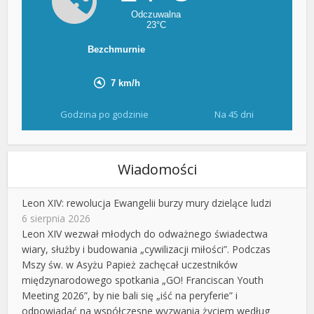
Godzina po godzinie
Na 45 dni
Wiadomości
Leon XIV: rewolucja Ewangelii burzy mury dzielące ludzi
6 sierpnia 2026
Leon XIV wezwał młodych do odważnego świadectwa
wiary, służby i budowania „cywilizacji miłości”. Podczas
Mszy św. w Asyżu Papież zachęcał uczestników
międzynarodowego spotkania „GO! Franciscan Youth
Meeting 2026”, by nie bali się „iść na peryferie” i
odpowiadać na współczesne wyzwania życiem według