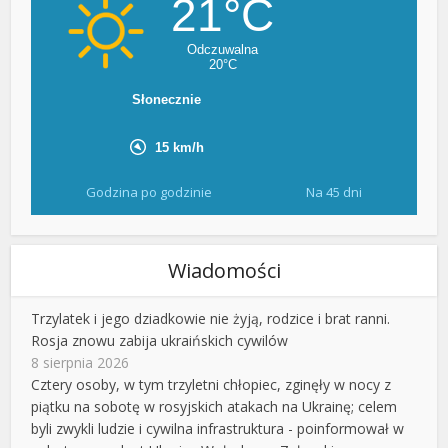
Godzina po godzinie
Na 45 dni
Wiadomości
Trzylatek i jego dziadkowie nie żyją, rodzice i brat ranni.
Rosja znowu zabija ukraińskich cywilów
8 sierpnia 2026
Cztery osoby, w tym trzyletni chłopiec, zginęły w nocy z
piątku na sobotę w rosyjskich atakach na Ukrainę; celem
byli zwykli ludzie i cywilna infrastruktura - poinformował w