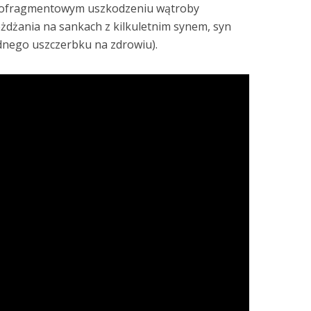
elofragmentowym uszkodzeniu wątroby
żdżania na sankach z kilkuletnim synem, syn
adnego uszczerbku na zdrowiu).