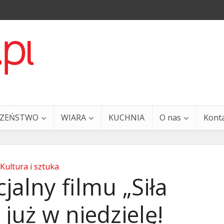
CZEŃSTWO
WIARA
KUCHNIA
O nas
Kont
Kultura i sztuka
jalny filmu „Siła
już w niedzielę!
a i Ty – 29 grudnia
Ewangelia i Ty – 27 grud