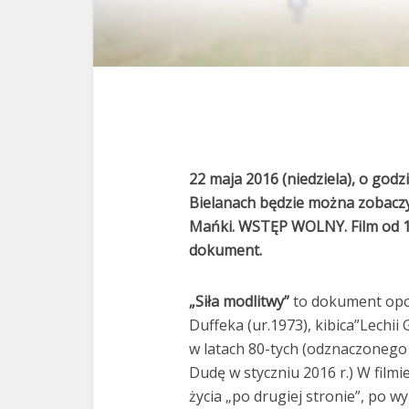
22 maja 2016 (niedziela), o go
Bielanach będzie można zobaczyć
Mańki. WSTĘP WOLNY. Film od 15
dokument.
„Siła modlitwy”
to dokument opowi
Duffeka (ur.1973), kibica”Lechii
w latach 80-tych (odznaczonego
Dudę w styczniu 2016 r.) W fil
życia „po drugiej stronie”, po 