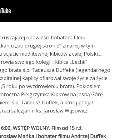
ruszającej opowieści bohatera filmu
tkaniu „po drugiej stronie” zmarłej w tym
rucjacie modlitewnej kibiców z całej Polski…,
rowia swojego kolegii : kibica „Lechii”
jego brata ś.p. Tadeusza Duffeka (legendarnego
szpitalnej kaplicy ofiarował swoje życie za życie
1,5 roku po wyzdrowieniu brata). Pokłosiem
coroczna Pielgrzymka Kibiców na Jasną Górę -
ierci ś.p. Tadeusz Duffek, a którą podjął
raci salezjanin ks. Jarosław Wąsowicz.
. 16:00, WSTĘP WOLNY. Film od 15 r.ż.
 Jarosław Mańka i
bohater filmu Andrzej Duffek