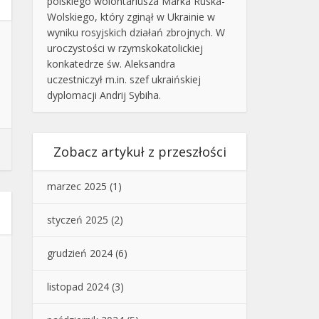
polskiego wolontariusza Marka Ruska-
Wolskiego, który zginął w Ukrainie w
wyniku rosyjskich działań zbrojnych. W
uroczystości w rzymskokatolickiej
konkatedrze św. Aleksandra
uczestniczył m.in. szef ukraińskiej
dyplomacji Andrij Sybiha.
Zobacz artykuł z przeszłości
marzec 2025
(1)
styczeń 2025
(2)
grudzień 2024
(6)
listopad 2024
(3)