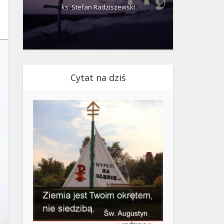
ks. Stefan Radziszewski
ks.
Cytat na dziś