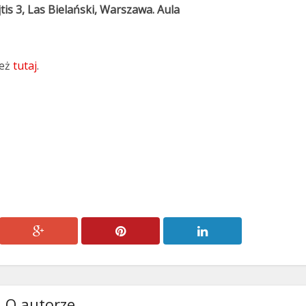
tis 3, Las Bielański, Warszawa.
Aula
też
tutaj
.
O autorze