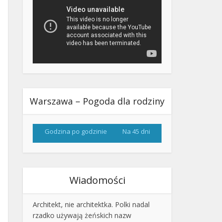
Warszawa – Pogoda dla rodziny
Godzina po godzinie
Na 45 dni
Wiadomości
Architekt, nie architektka. Polki nadal
rzadko używają żeńskich nazw