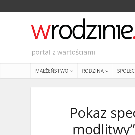
portal z wartościami
MAŁŻEŃSTWO
RODZINA
SPOŁE
Pokaz spec
modlitwy” 
Ewangeli