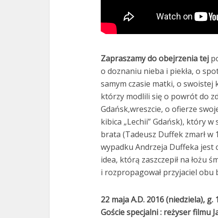
Zapraszamy do obejrzenia tej
po
o doznaniu nieba i piekła, o spo
samym czasie matki, o swoistej k
którzy modlili się o powrót do zd
Gdańsk,wreszcie, o ofierze swo
kibica „Lechii” Gdańsk), który w 
brata (Tadeusz Duffek zmarł w 
wypadku Andrzeja Duffeka jest 
idea, którą zaszczepił na łożu śm
i rozpropagował przyjaciel obu b
22 maja A.D. 2016 (niedziela), g
Goście specjalni : reżyser filmu