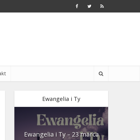
akt
Ewangelia i Ty
nia
Ewangelia i Ty – 23 marca
Ewangeli