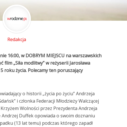
Redakcja
dzinie 16:00, w DOBRYM MIEJSCU na warszawskich
 film „Siła modlitwy” w reżyserii Jarosława
 roku życia. Polecamy ten poruszający
adający o historii „życia po życiu” Andrzeja
 Gdańsk” i członka Federacji Młodzieży Walczącej
 Krzyżem Wolności przez Prezydenta Andrzeja
mie Andrzej Duffek opowiada o swoim doznaniu
wypadku (13 lat temu) podczas którego zapadł