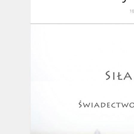
ks. 
10