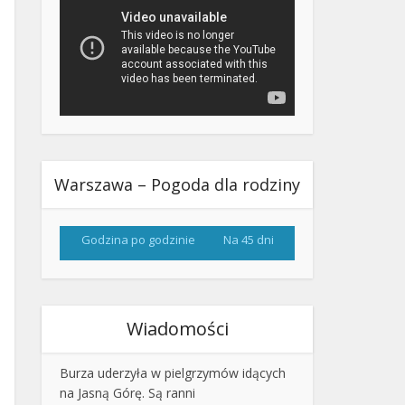
Warszawa – Pogoda dla rodziny
Godzina po godzinie
Na 45 dni
Wiadomości
Burza uderzyła w pielgrzymów idących
na Jasną Górę. Są ranni