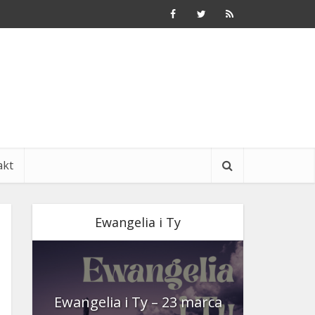
akt
Ewangelia i Ty
nia
Ewangelia i Ty – 23 marca
Ewangeli