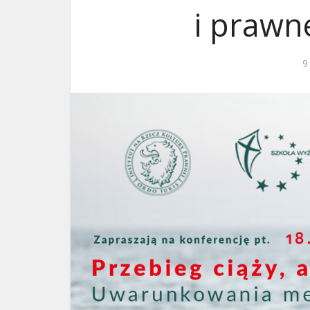
i prawn
ks. 
9