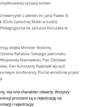
komplikowanej sytuacji kobiet
 Uniwersytet Lubelski im. Jana Pawła II)
k (Dom Samotnej Matki w Łodzi)
 Pedagogiczna im. Janusza Korczaka w
cją objęła Minister Rodziny,
i Elżbieta Rafalska. Swojego patronatu
eż Wojewoda Mazowiecki, Pan Zdzisław
wia, Pan Konstanty Radziwiłł wyraził
orowym konferencji. Portal wrodzinie.pl jest
i.
atny, ma ona charakter otwarty. Wszyscy
rencji proszeni są o rejestrację na
macji i rejestracja: