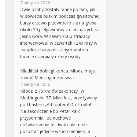
7 sierpnia 2026
Dwie osoby zostały ranne po tym, jak
w powiecie buskim podczas gwałtownej
burzy drzewo przewróciło się na grupę
około 50 pielgrzymów zmierzających na
Jasną Górę. W całym kraju strażacy
interweniowali w czwartek 1240 razy w
związku z burzami i silnym wiatrem;
łącznie ucierpiały cztery osoby.
Mladifest dobiegł końca. Młodzi mają
zabrać Medziugorie w świat
7 sierpnia 2026
Młodzi z 73 krajów zakończyli w
Medziugoriu 37. Mladifest, przeżywany
pod hasłem „Ad fontem! Do źródła!”.
Na zakończenie bp Petar Palić
przypomniał, że duchowe
doświadczenie festiwalu nie może
pozostać jedynie wspomnieniem, a