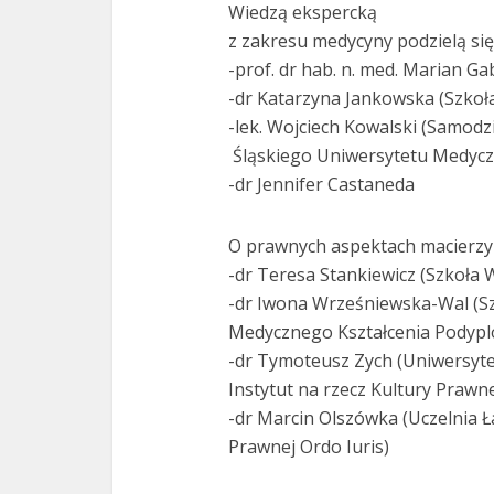
Wiedzą ekspercką
z zakresu medycyny podzielą si
-prof. dr hab. n. med. Marian G
-dr Katarzyna Jankowska (Szkoł
-lek. Wojciech Kowalski (Samodzi
Śląskiego Uniwersytetu Medycz
-dr Jennifer Castaneda
O prawnych aspektach macierzy
-dr Teresa Stankiewicz (Szkoła
-dr Iwona Wrześniewska-Wal (S
Medycznego Kształcenia Podyp
-dr Tymoteusz Zych (Uniwersyte
Instytut na rzecz Kultury Prawne
-dr Marcin Olszówka (Uczelnia Ł
Prawnej Ordo Iuris)