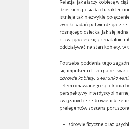
Relacja, jaka łączy kobietę w cią
dzieckiem posiada charakter unik
istnieje tak niezwykłe połączen
wyniki badań potwierdzają, że z
rosnącego dziecka. Jak się jedn
rozwijającego się prenatalnie 
oddziaływać na stan kobiety, w t
Potrzeba poddania tego zagadni
się impulsem do zorganizowania
zdrowie kobiety: uwarunkowan
celem omawianego spotkania bę
perspektywy interdyscyplinarne
związanych ze zdrowiem brzemie
prelegentów zostaną poruszone 
zdrowie fizyczne oraz psychi