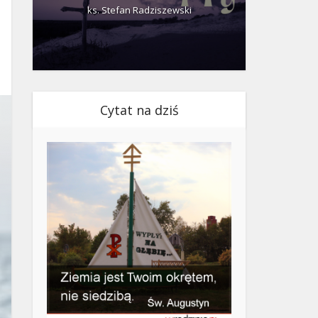
ks. Stefan Radziszewski
ks.
Cytat na dziś