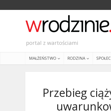
portal z wartościami
MAŁŻEŃSTWO
RODZINA
SPOŁE
Przebieg ciąż
uwarunko
Ewangeli