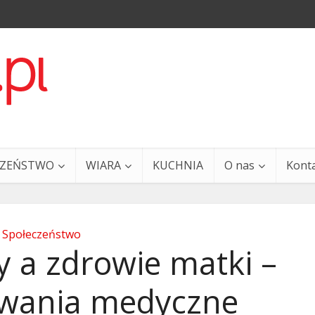
CZEŃSTWO
WIARA
KUCHNIA
O nas
Kont
Społeczeństwo
y a zdrowie matki –
wania medyczne
a i Ty – 29 grudnia
Ewangelia i Ty – 27 grud