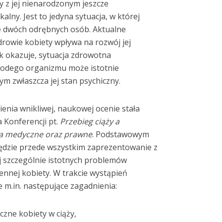
ży z jej nienarodzonym jeszcze
alny. Jest to jedyna sytuacja, w której
ie dwóch odrębnych osób. Aktualne
drowie kobiety wpływa na rozwój jej
ak okazuje, sytuacja zdrowotna
młodego organizmu może istotnie
ym zwłaszcza jej stan psychiczny.
enia wnikliwej, naukowej ocenie stała
 Konferencji pt.
Przebieg ciąży a
ia medyczne oraz prawne
. Podstawowym
dzie przede wszystkim zaprezentowanie z
j szczególnie istotnych problemów
nnej kobiety. W trakcie wystąpień
m.in. następujące zagadnienia:
czne kobiety w ciąży,