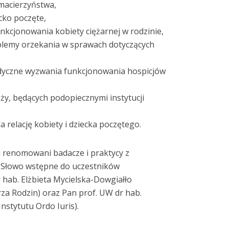
macierzyństwa,
ecko poczęte,
kcjonowania kobiety ciężarnej w rodzinie,
blemy orzekania w sprawach dotyczących
dyczne wyzwania funkcjonowania hospicjów
ży, będących podopiecznymi instytucji
 relację kobiety i dziecka poczętego.
li renomowani badacze i praktycy z
. Słowo wstępne do uczestników
r hab. Elżbieta Mycielska-Dowgiałło
za Rodzin) oraz Pan prof. UW dr hab.
nstytutu Ordo Iuris).