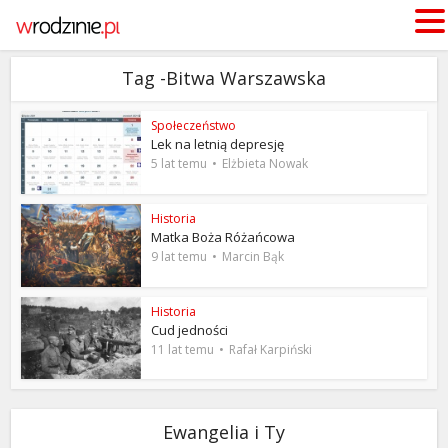
Tag -Bitwa Warszawska
Społeczeństwo
Lek na letnią depresję
5 lat temu
Elżbieta Nowak
Historia
Matka Boża Różańcowa
9 lat temu
Marcin Bąk
Historia
Cud jedności
11 lat temu
Rafał Karpiński
Ewangelia i Ty