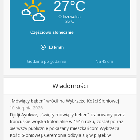
Godzina po godzinie
Na 45 dni
Wiadomości
„Mówiący bęben” wrócił na Wybrzeże Kości Słoniowej
10 sierpnia 2026
Djidji Ayokwe, „święty mówiący bęben” zrabowany przez
francuskie wojska kolonialne w 1916 roku, został po raz
pierwszy publicznie pokazany mieszkańcom Wybrzeża
Kości Słoniowej. Ceremonia odbyła się w piątek w