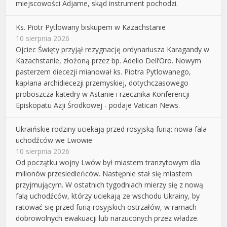
miejscowości Adjame, skąd instrument pochodzi.
Ks. Piotr Pytlowany biskupem w Kazachstanie
10 sierpnia 2026
Ojciec Święty przyjął rezygnację ordynariusza Karagandy w
Kazachstanie, złożoną przez bp. Adelio Dell’Oro. Nowym
pasterzem diecezji mianował ks. Piotra Pytlowanego,
kapłana archidiecezji przemyskiej, dotychczasowego
proboszcza katedry w Astanie i rzecznika Konferencji
Episkopatu Azji Środkowej - podaje Vatican News.
Ukraińskie rodziny uciekają przed rosyjską furią: nowa fala
uchodźców we Lwowie
10 sierpnia 2026
Od początku wojny Lwów był miastem tranzytowym dla
milionów przesiedleńców. Następnie stał się miastem
przyjmującym. W ostatnich tygodniach mierzy się z nową
falą uchodźców, którzy uciekają ze wschodu Ukrainy, by
ratować się przed furią rosyjskich ostrzałów, w ramach
dobrowolnych ewakuacji lub narzuconych przez władze.