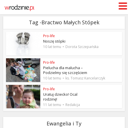
Tag -Bractwo Małych Stópek
Pro-life
Noszę stópki
10 lat temu
Dorota Szczepańska
Pro-life
Pielucha dla malucha –
Podzielmy się szczęściem
10 lat temu
ks. Tomasz Kancelarczyk
Pro-life
Uratuj dziecko! Ocal
rodzinę!
11 lat temu
Redakcja
Ewangelia i Ty