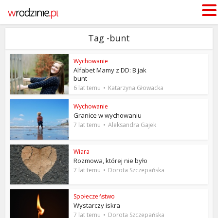
Tag -bunt
Wychowanie
Alfabet Mamy z DD: B jak
bunt
6 lat temu
Katarzyna Głowacka
Wychowanie
Granice w wychowaniu
7 lat temu
Aleksandra Gajek
Wiara
Rozmowa, której nie było
7 lat temu
Dorota Szczepańska
Społeczeństwo
Wystarczy iskra
7 lat temu
Dorota Szczepańska