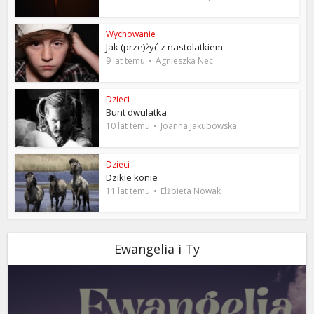
Wychowanie
Jak (prze)żyć z nastolatkiem
9 lat temu
Agnieszka Nec
Dzieci
Bunt dwulatka
10 lat temu
Joanna Jakubowska
Dzieci
Dzikie konie
11 lat temu
Elżbieta Nowak
Ewangelia i Ty