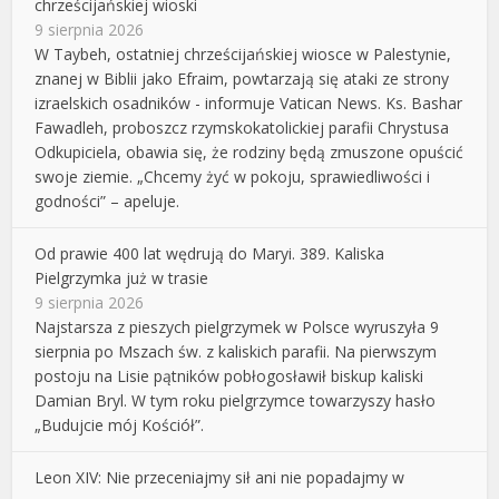
chrześcijańskiej wioski
9 sierpnia 2026
W Taybeh, ostatniej chrześcijańskiej wiosce w Palestynie,
znanej w Biblii jako Efraim, powtarzają się ataki ze strony
izraelskich osadników - informuje Vatican News. Ks. Bashar
Fawadleh, proboszcz rzymskokatolickiej parafii Chrystusa
Odkupiciela, obawia się, że rodziny będą zmuszone opuścić
swoje ziemie. „Chcemy żyć w pokoju, sprawiedliwości i
godności” – apeluje.
Od prawie 400 lat wędrują do Maryi. 389. Kaliska
Pielgrzymka już w trasie
9 sierpnia 2026
Najstarsza z pieszych pielgrzymek w Polsce wyruszyła 9
sierpnia po Mszach św. z kaliskich parafii. Na pierwszym
postoju na Lisie pątników pobłogosławił biskup kaliski
Damian Bryl. W tym roku pielgrzymce towarzyszy hasło
„Budujcie mój Kościół”.
Leon XIV: Nie przeceniajmy sił ani nie popadajmy w