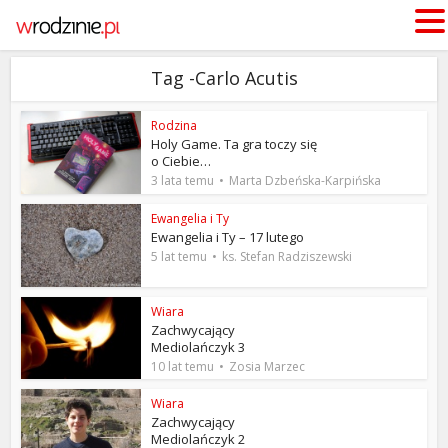
Tag -Carlo Acutis
Rodzina
Holy Game. Ta gra toczy się
o Ciebie…
3 lata temu
Marta Dzbeńska-Karpińska
Ewangelia i Ty
Ewangelia i Ty – 17 lutego
5 lat temu
ks. Stefan Radziszewski
Wiara
Zachwycający
Mediolańczyk 3
10 lat temu
Zosia Marzec
Wiara
Zachwycający
Mediolańczyk 2