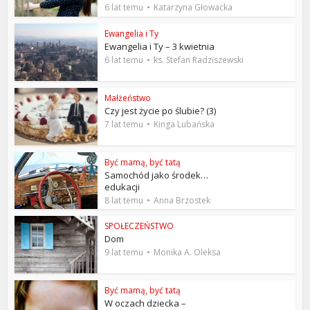
6 lat temu
Katarzyna Głowacka
Ewangelia i Ty
Ewangelia i Ty – 3 kwietnia
6 lat temu
ks. Stefan Radziszewski
Małżeństwo
Czy jest życie po ślubie? (3)
7 lat temu
Kinga Lubańska
Być mamą, być tatą
Samochód jako środek…
edukacji
8 lat temu
Anna Brzostek
SPOŁECZEŃSTWO
Dom
9 lat temu
Monika A. Oleksa
Być mamą, być tatą
W oczach dziecka –