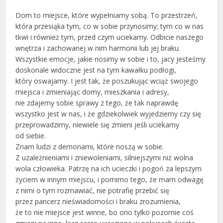
Dom to miejsce, które wypełniamy sobą. To przestrzeń,
która przesiąka tym, co w sobie przynosimy; tym co w nas
tkwi i również tym, przed czym uciekamy. Odbicie naszego
wnętrza i zachowanej w nim harmonii lub jej braku.
Wszystkie emocje, jakie nosimy w sobie i to, jacy jesteśmy
doskonale widoczne jest na tym kawałku podłogi,
który oswajamy. I jest tak, że poszukując wciąż swojego
miejsca i zmieniając domy, mieszkania i adresy,
nie zdajemy sobie sprawy z tego, że tak naprawdę
wszystko jest w nas, i że gdziekolwiek wyjedziemy czy się
przeprowadzimy, niewiele się zmieni jeśli uciekamy
od siebie.
Znam ludzi z demonami, które noszą w sobie.
Z uzależnieniami i zniewoleniami, silniejszymi niż wolna
wola człowieka. Patrzę na ich ucieczki i pogoń za lepszym
życiem w innym miejscu, i pomimo tego, że mam odwagę
z nimi o tym rozmawiać, nie potrafię przebić się
przez pancerz nieświadomości i braku zrozumienia,
że to nie miejsce jest winne, bo ono tylko pozornie coś