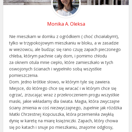
Monika A. Oleksa
Nie mieszkam w domku z ogródkiem ( choć chciałabym!),
tylko w trzypokojowym mieszkaniu w bloku, a w zasadzie
w wieżowcu, ale budząc się rano czuję zapach pieczonego
chleba, którym pachnie cały dom, i pomimo chłodu
za oknem otula mnie ciepło, które zamieszkało w tych
oswojonych ścianach i wypełniło sobą wszystkie
pomieszczenia.
Dom. Jedno krótkie słowo, w którym tyle się zawiera.
Miejsce, do którego chce się wracać i w którym chce się
ogrzać, zrzucając wraz z przekroczeniem progu wszystkie
maski, jakie wkładamy dla świata. Magia, która zwyczajne
ściany zmienia w coś niezwyczajnego, zupełnie jak różdżka
Matki Chrzestnej Kopciuszka, która przemieniła zwykłą
dynię w karetę na miarę księżniczki. Zapach, który chowa
się po katach i snuje po mieszkaniu, znajome odgłosy,