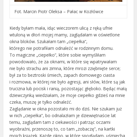
Fot. Marcin Piotr Oleksa – Pałac w Kozłówce
Kiedy byłam mała, idąc wieczorem ulicą z ręką ufnie
wtuloną w dłoń mojej mamy, zaglądałam w oświetlone
okna bloków. Szukałam tam „ciepełka”,
którego nie potrafiłam odnaleźć w rodzinnym domu.
To magiczne „ciepełko”, które sobie wymyśliłam
powodowało, że za oknami, w które się wpatrywałam
nie było strachu ani zimna, które mrozi zziębnięte serce;
był za to beztroski śmiech, zapach domowego ciasta
i rozmowa, w której nie było agresji, ani słów, które są jak
trucizna lub pocisk i ranią, pozostając głęboko. Będąc małą
dziewczynką wiedziałam, że moje ciepełko gdzieś na mnie
czeka, muszę je tylko odnaleźć.
Zaglądanie w okna pozostało mi do dziś. Nie szukam już
w nich „ciepełka”, bo odnalazłam je dziewiętnaście lat
temu, zaglądam tam z ciekawości i patrząc oczami
wyobraźni, przenoszę to, co tam „zobaczę”, na kartki
moich książek. Każde okno, w które spoglądam, uśmiecha