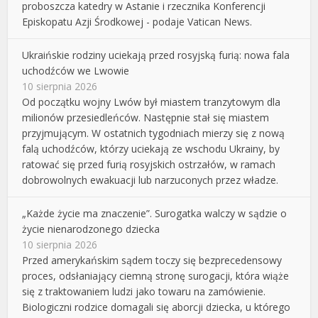
proboszcza katedry w Astanie i rzecznika Konferencji
Episkopatu Azji Środkowej - podaje Vatican News.
Ukraińskie rodziny uciekają przed rosyjską furią: nowa fala
uchodźców we Lwowie
10 sierpnia 2026
Od początku wojny Lwów był miastem tranzytowym dla
milionów przesiedleńców. Następnie stał się miastem
przyjmującym. W ostatnich tygodniach mierzy się z nową
falą uchodźców, którzy uciekają ze wschodu Ukrainy, by
ratować się przed furią rosyjskich ostrzałów, w ramach
dobrowolnych ewakuacji lub narzuconych przez władze.
„Każde życie ma znaczenie”. Surogatka walczy w sądzie o
życie nienarodzonego dziecka
10 sierpnia 2026
Przed amerykańskim sądem toczy się bezprecedensowy
proces, odsłaniający ciemną stronę surogacji, która wiąże
się z traktowaniem ludzi jako towaru na zamówienie.
Biologiczni rodzice domagali się aborcji dziecka, u którego