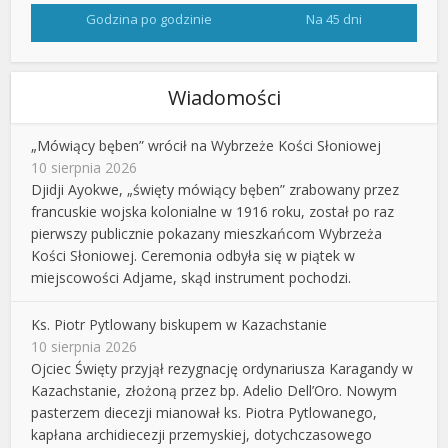
Godzina po godzinie
Na 45 dni
Wiadomości
„Mówiący bęben” wrócił na Wybrzeże Kości Słoniowej
10 sierpnia 2026
Djidji Ayokwe, „święty mówiący bęben” zrabowany przez
francuskie wojska kolonialne w 1916 roku, został po raz
pierwszy publicznie pokazany mieszkańcom Wybrzeża
Kości Słoniowej. Ceremonia odbyła się w piątek w
miejscowości Adjame, skąd instrument pochodzi.
Ks. Piotr Pytlowany biskupem w Kazachstanie
10 sierpnia 2026
Ojciec Święty przyjął rezygnację ordynariusza Karagandy w
Kazachstanie, złożoną przez bp. Adelio Dell’Oro. Nowym
pasterzem diecezji mianował ks. Piotra Pytlowanego,
kapłana archidiecezji przemyskiej, dotychczasowego