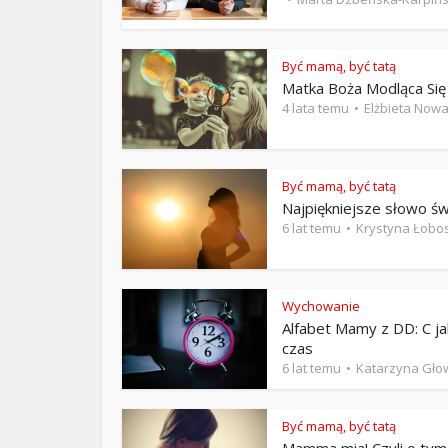
ks. 
Być mamą, być tatą
Matka Boża Modląca Się
4 lata temu
Elżbieta Now
Być mamą, być tatą
Najpiękniejsze słowo św
6 lat temu
Krystyna Łobo
Wychowanie
Alfabet Mamy z DD: C ja
czas
6 lat temu
Katarzyna Gło
Być mamą, być tatą