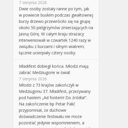
7 sierpnia 2026
Dwie osoby zostały ranne po tym, jak
w powiecie buskim podczas gwałtownej
burzy drzewo przewróciło się na grupę
około 50 pielgrzymów zmierzających na
Jasną Górę. W całym kraju strażacy
interweniowali w czwartek 1240 razy w
związku z burzami i silnym wiatrem;
łącznie ucierpiały cztery osoby.
Mladifest dobiegł końca. Młodzi mają
zabrać Medziugorie w świat
7 sierpnia 2026
Młodzi z 73 krajów zakończyli w
Medziugoriu 37. Mladifest, przeżywany
pod hasłem „Ad fontem! Do źródła!”.
Na zakończenie bp Petar Palić
przypomniał, że duchowe
doświadczenie festiwalu nie może
pozostać jedynie wspomnieniem, a