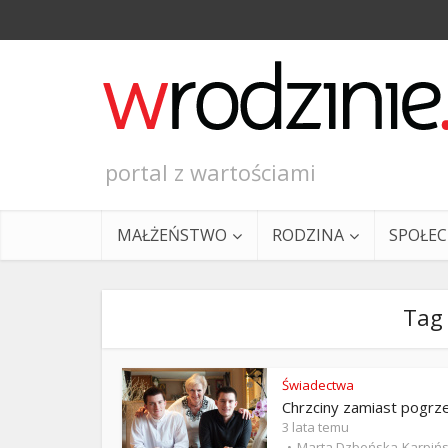
portal z wartościami
MAŁŻEŃSTWO
RODZINA
SPOŁE
Tag
Świadectwa
Chrzciny zamiast pogrz
Ewangeli
3 lata temu
Marta Dzbeńska-Karpiń