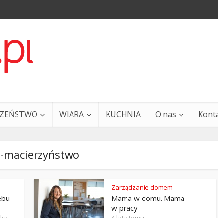
CZEŃSTWO
WIARA
KUCHNIA
O nas
Kont
 -macierzyństwo
Zarządzanie domem
ebu
Mama w domu. Mama
a i Ty – 29 grudnia
Ewangelia i Ty – 27 grud
w pracy
ska
4 lata temu