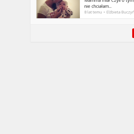
Mamma mia! Czyli o tym,
nie chciałam...
8 lat temu
Elżbieta Buczy