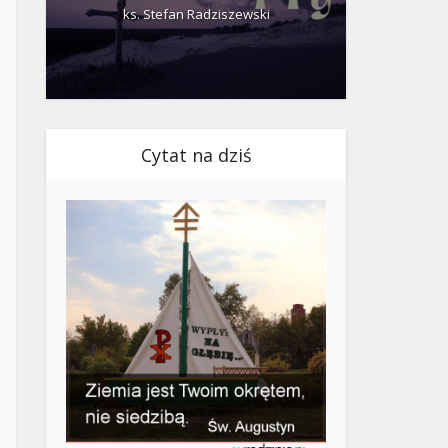
ks. Stefan Radziszewski
ks.
Cytat na dziś