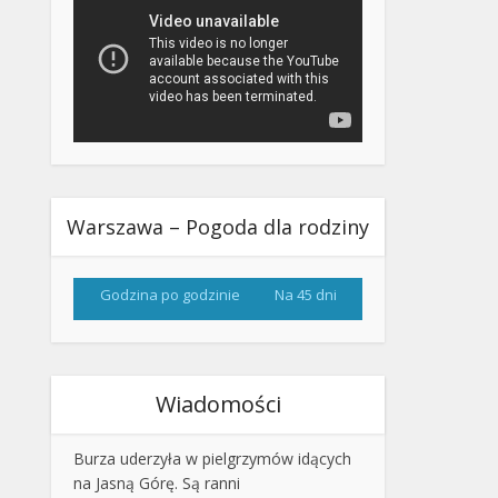
Warszawa – Pogoda dla rodziny
Godzina po godzinie
Na 45 dni
Wiadomości
Burza uderzyła w pielgrzymów idących
na Jasną Górę. Są ranni