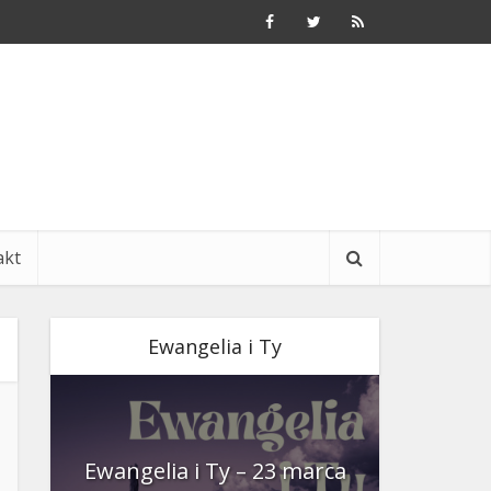
akt
Ewangelia i Ty
nia
Ewangelia i Ty – 23 marca
Ewangeli