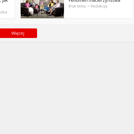
 jak
Fenomen macierzyństwa
8 lat temu
Redakcja
ńska
Więcej