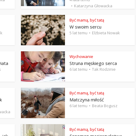
Stefan Radziszewski
ks. Stefan Radziszewski
Katarzyna Głowacka
Być mamą, być tatą
W swoim sercu
ak
5 lat temu
Elżbieta Nowak
Wychowanie
iata
Struna męskiego serca
s
6 lat temu
Tak Rodzinie
Być mamą, być tatą
k
Matczyna miłość
6 lat temu
Beata Bogusz
wacka
Być mamą, być tatą