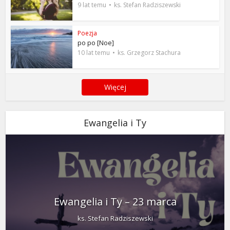
9 lat temu
ks. Stefan Radziszewski
Poezja
po po [Noe]
10 lat temu
ks. Grzegorz Stachura
Więcej
Ewangelia i Ty
Ewangelia i Ty – 23 marca
ks. Stefan Radziszewski