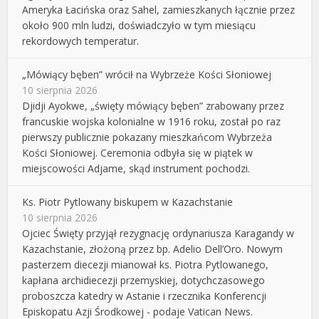
Ameryka Łacińska oraz Sahel, zamieszkanych łącznie przez
około 900 mln ludzi, doświadczyło w tym miesiącu
rekordowych temperatur.
„Mówiący bęben” wrócił na Wybrzeże Kości Słoniowej
10 sierpnia 2026
Djidji Ayokwe, „święty mówiący bęben” zrabowany przez
francuskie wojska kolonialne w 1916 roku, został po raz
pierwszy publicznie pokazany mieszkańcom Wybrzeża
Kości Słoniowej. Ceremonia odbyła się w piątek w
miejscowości Adjame, skąd instrument pochodzi.
Ks. Piotr Pytlowany biskupem w Kazachstanie
10 sierpnia 2026
Ojciec Święty przyjął rezygnację ordynariusza Karagandy w
Kazachstanie, złożoną przez bp. Adelio Dell’Oro. Nowym
pasterzem diecezji mianował ks. Piotra Pytlowanego,
kapłana archidiecezji przemyskiej, dotychczasowego
proboszcza katedry w Astanie i rzecznika Konferencji
Episkopatu Azji Środkowej - podaje Vatican News.