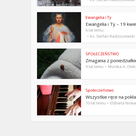
ks. 
Ewangelia i Ty
Ewangelia i Ty – 19 kwie
6 lat temu
ks. Stefan Radziszewski
SPOŁECZEŃSTWO
Zmagania z poniedziałk
9 lat temu
Monika A. Olek
Społeczeństwo
Wszystkie ręce na pokł
10 lat temu
Elżbieta Now