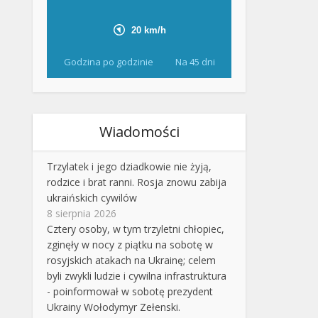
Godzina po godzinie
Na 45 dni
Wiadomości
Trzylatek i jego dziadkowie nie żyją,
rodzice i brat ranni. Rosja znowu zabija
ukraińskich cywilów
8 sierpnia 2026
Cztery osoby, w tym trzyletni chłopiec,
zginęły w nocy z piątku na sobotę w
rosyjskich atakach na Ukrainę; celem
byli zwykli ludzie i cywilna infrastruktura
- poinformował w sobotę prezydent
Ukrainy Wołodymyr Zełenski.