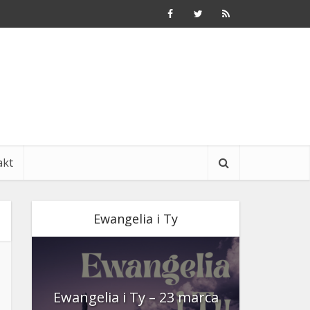
akt
Ewangelia i Ty
nia
Ewangelia i Ty – 23 marca
Ewangeli