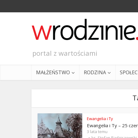
portal z wartościami
MAŁŻEŃSTWO
RODZINA
SPOŁE
T
Ewangelia i Ty
Ewangelia i Ty – 25 cze
Ewangeli
3 lata temu
ks. Stefan Radziszewski