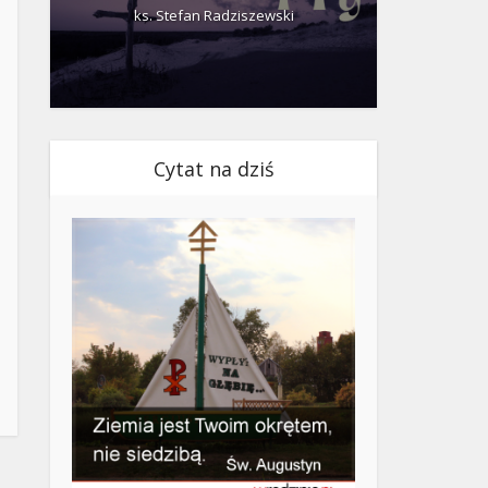
ks. Stefan Radziszewski
ks.
Cytat na dziś