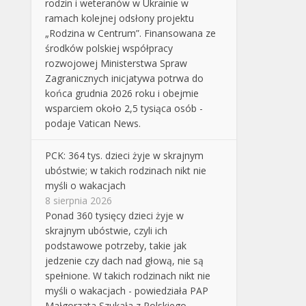
rodzin i weteranów w Ukrainie w
ramach kolejnej odsłony projektu
„Rodzina w Centrum”. Finansowana ze
środków polskiej współpracy
rozwojowej Ministerstwa Spraw
Zagranicznych inicjatywa potrwa do
końca grudnia 2026 roku i obejmie
wsparciem około 2,5 tysiąca osób -
podaje Vatican News.
PCK: 364 tys. dzieci żyje w skrajnym
ubóstwie; w takich rodzinach nikt nie
myśli o wakacjach
8 sierpnia 2026
Ponad 360 tysięcy dzieci żyje w
skrajnym ubóstwie, czyli ich
podstawowe potrzeby, takie jak
jedzenie czy dach nad głową, nie są
spełnione. W takich rodzinach nikt nie
myśli o wakacjach - powiedziała PAP
Małgorzata Szukała z Polskiego