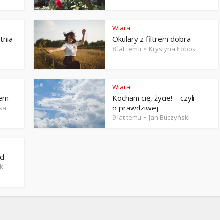
Stefan Radziszewski
ks. Stefan Radziszewski
Wiara
tnia
Okulary z filtrem dobra
8 lat temu
Krystyna Łobos
Wiara
iem
Kocham cię, życie! – czyli
o prawdziwej...
sa
9 lat temu
Jan Buczyński
ad
ak