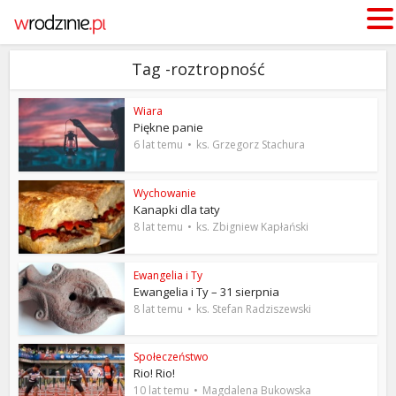
Tag -roztropność
Wiara
Piękne panie
6 lat temu
ks. Grzegorz Stachura
Wychowanie
Kanapki dla taty
8 lat temu
ks. Zbigniew Kapłański
Ewangelia i Ty
Ewangelia i Ty – 31 sierpnia
8 lat temu
ks. Stefan Radziszewski
Społeczeństwo
Rio! Rio!
10 lat temu
Magdalena Bukowska