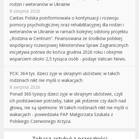
rodzin i weteranów w Ukrainie
8 sierpnia 2026
Caritas Polska poinformowała o kontynuacji i rozwoju
pomocy psychologicznej oraz rehabilitacyjnej dla rodzin i
weteranów w Ukrainie w ramach kolejnej odsłony projektu
„Rodzina w Centrum”. Finansowana ze środków polskiej
współpracy rozwojowej Ministerstwa Spraw Zagranicznych
inicjatywa potrwa do końca grudnia 2026 roku i obejmie
wsparciem około 2,5 tysiąca osób - podaje Vatican News.
PCK: 364 tys. dzieci żyje w skrajnym ubóstwie; w takich
rodzinach nikt nie myśli o wakacjach
8 sierpnia 2026
Ponad 360 tysięcy dzieci żyje w skrajnym ubóstwie, czyli
ich podstawowe potrzeby, takie jak jedzenie czy dach nad
głową, nie są spełnione. W takich rodzinach nikt nie myśli o
wakacjach - powiedziała PAP Małgorzata Szukała z
Polskiego Czerwonego Krzyża.
Zobacz artykuł z przeszłości