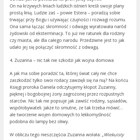
On na krzywych liniach ludzkich istnień kreśli swoje plany
prostą linią. Ludzie zaś – powie Estera – poradzą sobie
trwając przy Bogu i używając czujności i rozwagi rozumu.
Ona sama łącząc skromność i odwagę wyratowała naród
żydowski od eksterminacji. To już nie ratunek dla rodziny
czy miasta, ale dla całego narodu. Przedziwne jest to jak
udało jej się połączyć skromność z odwagą.
4. Zuzanna – nic tak nie szkodzi jak wojna domowa
A jak ma sobie poradzić ta, której świat cały nie chce
zaszkodzić tylko swoi rodacy zawzięli się na nią? Na końcu
Księgi proroka Daniela odczytujemy kłopot Zuzanny,
pięknej i bogobojnej żony zagrożonej przez rozpustnych
starców. Nic tak nie popsuje jak zawiść rodziny, sąsiadów,
współobywateli. Jakże to smutne, że tak trzeba mówić…
ale tworzenie wojen domowych to lekkomyślność
podobna do lampy bez oliwy.
W obliczu tego nieszczęścia Zuzanna wołała:
„Wiekuisty