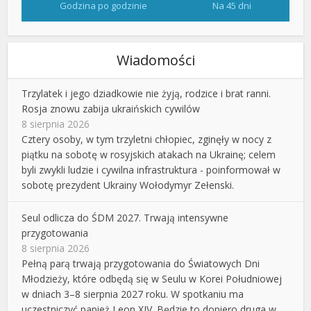
Godzina po godzinie
Na 45 dni
Wiadomości
Trzylatek i jego dziadkowie nie żyją, rodzice i brat ranni.
Rosja znowu zabija ukraińskich cywilów
8 sierpnia 2026
Cztery osoby, w tym trzyletni chłopiec, zginęły w nocy z
piątku na sobotę w rosyjskich atakach na Ukrainę; celem
byli zwykli ludzie i cywilna infrastruktura - poinformował w
sobotę prezydent Ukrainy Wołodymyr Zełenski.
Seul odlicza do ŚDM 2027. Trwają intensywne
przygotowania
8 sierpnia 2026
Pełną parą trwają przygotowania do Światowych Dni
Młodzieży, które odbędą się w Seulu w Korei Południowej
w dniach 3–8 sierpnia 2027 roku. W spotkaniu ma
uczestniczyć papież Leon XIV. Będzie to dopiero druga w