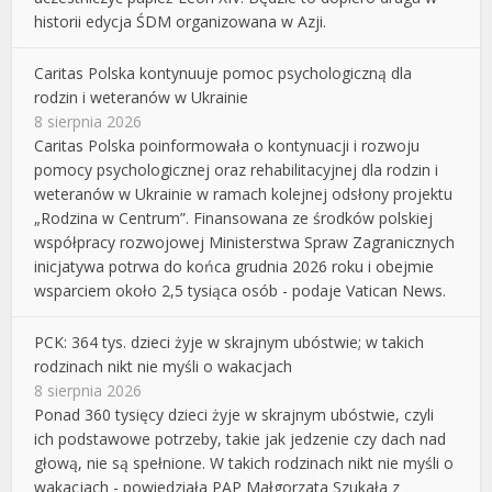
historii edycja ŚDM organizowana w Azji.
Caritas Polska kontynuuje pomoc psychologiczną dla
rodzin i weteranów w Ukrainie
8 sierpnia 2026
Caritas Polska poinformowała o kontynuacji i rozwoju
pomocy psychologicznej oraz rehabilitacyjnej dla rodzin i
weteranów w Ukrainie w ramach kolejnej odsłony projektu
„Rodzina w Centrum”. Finansowana ze środków polskiej
współpracy rozwojowej Ministerstwa Spraw Zagranicznych
inicjatywa potrwa do końca grudnia 2026 roku i obejmie
wsparciem około 2,5 tysiąca osób - podaje Vatican News.
PCK: 364 tys. dzieci żyje w skrajnym ubóstwie; w takich
rodzinach nikt nie myśli o wakacjach
8 sierpnia 2026
Ponad 360 tysięcy dzieci żyje w skrajnym ubóstwie, czyli
ich podstawowe potrzeby, takie jak jedzenie czy dach nad
głową, nie są spełnione. W takich rodzinach nikt nie myśli o
wakacjach - powiedziała PAP Małgorzata Szukała z