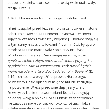
podobne kobiety, które swą mądrością wiele uratowały,
ratują i uratują.
1. Rut i Noemi – wielka moc przyjaźni i dobrej woli
Jakieś tysiąc lat przed Jezusem Biblia zanotowała historię
babci króla Dawida. Rut i Noemi – synowa i teściowa
żyjące w czasach zawieruchy wojennej. Obydwie stają się
w tym samym czasie wdowami. Noemi mówi, by sporo
młodsza Rut nie marnowała sobie przy niej życia.
W odpowiedzi słyszy:
„Nie nalegaj na mnie, abym
opuściła ciebie i abym odeszła od ciebie, gdyż: gdzie
ty pójdziesz, tam ja zamieszkam, twój naród będzie
moim narodem, a twój Bóg będzie moim Bogiem”
(Rt
1,16). Ich kobieca przyjaźń doprowadziła do tego,
że wszyscy ludzie opisani w Księdze Rut nie zasługują
na potępienie. Wręcz przeciwnie dają jasny znak,
że wszyscy ludzie są stworzeniami Boga i zasługują
na dobrą wolę; a opieka Boża i ludzkie zaangażowanie
nie zawodzą nawet w ciężkich okolicznościach. Jakże
daleko nam do tej mądrości dobrej woli i przyjaźni… Jakże