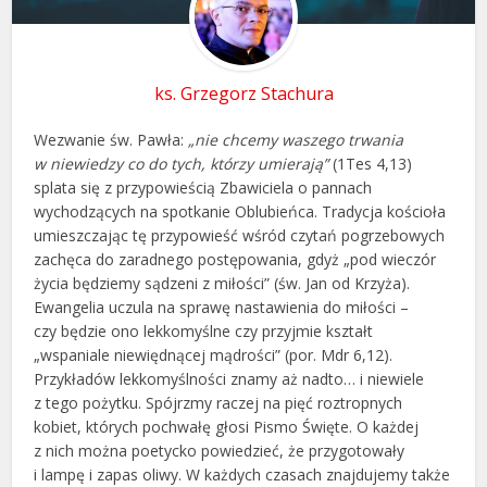
ks. Grzegorz Stachura
Wezwanie św. Pawła:
„nie chcemy waszego trwania
w niewiedzy co do tych, którzy umierają”
(1Tes 4,13)
splata się z przypowieścią Zbawiciela o pannach
wychodzących na spotkanie Oblubieńca. Tradycja kościoła
umieszczając tę przypowieść wśród czytań pogrzebowych
zachęca do zaradnego postępowania, gdyż „pod wieczór
życia będziemy sądzeni z miłości” (św. Jan od Krzyża).
Ewangelia uczula na sprawę nastawienia do miłości –
czy będzie ono lekkomyślne czy przyjmie kształt
„wspaniale niewiędnącej mądrości” (por. Mdr 6,12).
Przykładów lekkomyślności znamy aż nadto… i niewiele
z tego pożytku. Spójrzmy raczej na pięć roztropnych
kobiet, których pochwałę głosi Pismo Święte. O każdej
z nich można poetycko powiedzieć, że przygotowały
i lampę i zapas oliwy. W każdych czasach znajdujemy także