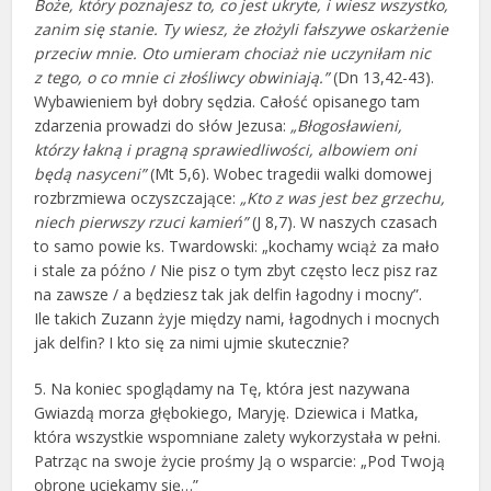
Boże, który poznajesz to, co jest ukryte, i wiesz wszystko,
zanim się stanie. Ty wiesz, że złożyli fałszywe oskarżenie
przeciw mnie. Oto umieram chociaż nie uczyniłam nic
z tego, o co mnie ci złośliwcy obwiniają.”
(Dn 13,42-43).
Wybawieniem był dobry sędzia. Całość opisanego tam
zdarzenia prowadzi do słów Jezusa:
„Błogosławieni,
którzy łakną i pragną sprawiedliwości, albowiem oni
będą nasyceni”
(Mt 5,6). Wobec tragedii walki domowej
rozbrzmiewa oczyszczające:
„Kto z was jest bez grzechu,
niech pierwszy rzuci kamień”
(J 8,7). W naszych czasach
to samo powie ks. Twardowski: „kochamy wciąż za mało
i stale za późno / Nie pisz o tym zbyt często lecz pisz raz
na zawsze / a będziesz tak jak delfin łagodny i mocny”.
Ile takich Zuzann żyje między nami, łagodnych i mocnych
jak delfin? I kto się za nimi ujmie skutecznie?
5. Na koniec spoglądamy na Tę, która jest nazywana
Gwiazdą morza głębokiego, Maryję. Dziewica i Matka,
która wszystkie wspomniane zalety wykorzystała w pełni.
Patrząc na swoje życie prośmy Ją o wsparcie: „Pod Twoją
obronę uciekamy się…”