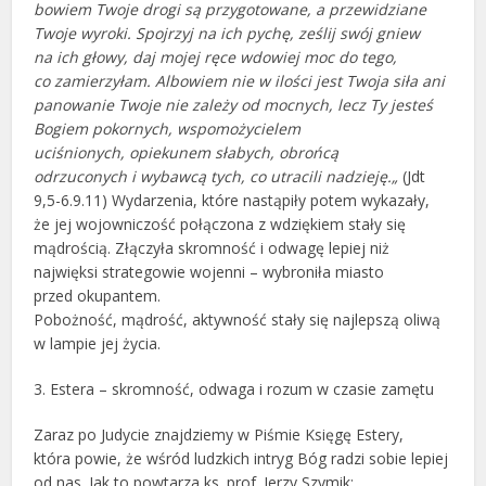
bowiem Twoje drogi są przygotowane,
a przewidziane
Twoje wyroki.
Spojrzyj na ich pychę,
ześlij swój gniew
na ich głowy,
daj mojej ręce wdowiej
moc do tego,
co zamierzyłam.
Albowiem nie w ilości jest Twoja siła
ani
panowanie Twoje nie zależy od mocnych,
lecz Ty jesteś
Bogiem pokornych,
wspomożycielem
uciśnionych,
opiekunem słabych,
obrońcą
odrzuconych
i wybawcą tych, co utracili nadzieję.
„
(Jdt
9,5-6.9.11) Wydarzenia, które nastąpiły potem wykazały,
że jej wojowniczość połączona z wdziękiem stały się
mądrością. Złączyła skromność i odwagę lepiej niż
najwięksi strategowie wojenni – wybroniła miasto
przed okupantem.
Pobożność, mądrość, aktywność stały się najlepszą oliwą
w lampie jej życia.
3. Estera – skromność, odwaga i rozum w czasie zamętu
Zaraz po Judycie znajdziemy w Piśmie Księgę Estery,
która powie, że wśród ludzkich intryg Bóg radzi sobie lepiej
od nas. Jak to powtarza ks. prof. Jerzy Szymik: