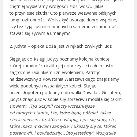
chętniej wybieramy wrogość i złośliwość… Jakie
to przyniesie skutki? Oto pierwsze wezwanie biblijnych
lamp roztropności. Wolisz żyć tworząc dobro wspólne,
czy też żyjąc uśmiercać innych i samemu w samotności
stawać się żywym a umarłym?
2. Judyta – opieka Boża jest w rękach zwykłych ludzi
Sięgając do Księgi Judyty poznamy kolejną kobietę,
której zaradność ocaliła jej dobre życie i całe miasto
zagrożone rabunkiem i zniewoleniem. Patrząc
na dziewczyny z Powstania Warszawskiego znajdziemy
wiele podobnych wspaniałych kobiet. Stając
przed kłopotem podobnym do walki Dawida z Goliatem,
Judyta znajdując w sobie siły sprzeciwu modliła się takimi
słowami:
„
Tyś uczynił rzeczy wcześniejsze
od tamtych
i tamte, i te, które będą później,
także
i teraźniejsze, i te, które nastąpią,
i już się stały, i te,
które masz w swoim zamyśle.
I ukazały się te, któreś
postanowił,
i powiedziały: „Oto jesteśmy”.
Wszystkie