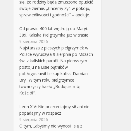
się, że rodziny będą zmuszone opuścić
swoje ziemie. „Chcemy żyć w pokoju,
sprawiedliwości i godności” – apeluje.
Od prawie 400 lat wędrują do Maryi.
389. Kaliska Pielgrzymka już w trasie
9 sierpnia 2026
Najstarsza z pieszych pielgrzymek w
Polsce wyruszyła 9 sierpnia po Mszach
św. z kaliskich parafii. Na pierwszym
postoju na Lisie pątników
pobłogosławił biskup kaliski Damian
Bryl. W tym roku pielgrzymce
towarzyszy hasło „Budujcie mój
Kościół”.
Leon XIV: Nie przeceniajmy sił ani nie
popadajmy w rozpacz
9 sierpnia 2026
O tym, „abyśmy nie wynosili się z