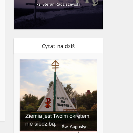
ks. Stefan Radziszewski
ks.
Cytat na dziś