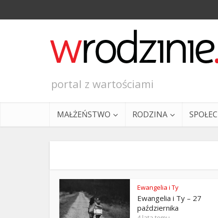
portal z wartościami
MAŁŻEŃSTWO
RODZINA
SPOŁE
Ewangelia i Ty
Ewangelia i Ty – 27
Ewangeli
października
4 lata temu