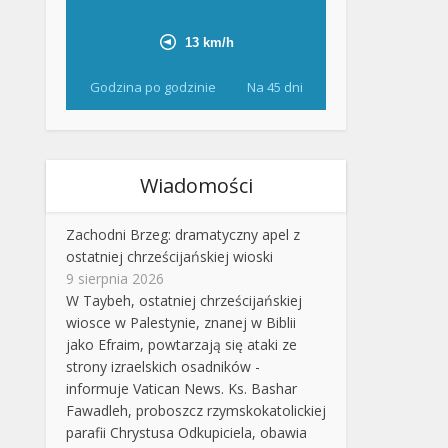
Godzina po godzinie
Na 45 dni
Wiadomości
Zachodni Brzeg: dramatyczny apel z
ostatniej chrześcijańskiej wioski
9 sierpnia 2026
W Taybeh, ostatniej chrześcijańskiej
wiosce w Palestynie, znanej w Biblii
jako Efraim, powtarzają się ataki ze
strony izraelskich osadników -
informuje Vatican News. Ks. Bashar
Fawadleh, proboszcz rzymskokatolickiej
parafii Chrystusa Odkupiciela, obawia