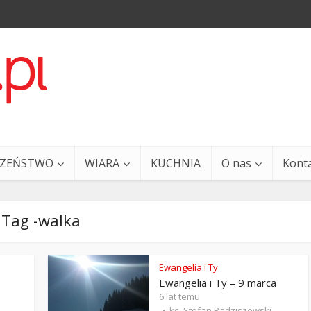
CZEŃSTWO
WIARA
KUCHNIA
O nas
Kont
Tag -walka
Ewangelia i Ty
Ewangelia i Ty – 9 marca
a i Ty – 29 grudnia
Ewangelia i Ty – 27 grud
6 lat temu
ks. Stefan Radziszewski