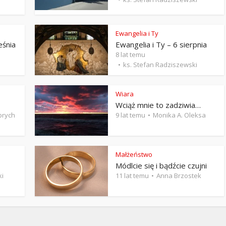
Stefan Radziszewski
ks. Stefan Radziszewski
Ewangelia i Ty
eśnia
Ewangelia i Ty – 6 sierpnia
8 lat temu
ks. Stefan Radziszewski
Wiara
Wciąż mnie to zadziwia…
brych
9 lat temu
Monika A. Oleksa
Małżeństwo
Módlcie się i bądźcie czujni
ki
11 lat temu
Anna Brzostek