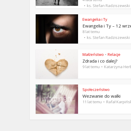
ks. 
ks. Stefan Radziszewski
Ewangelia i Ty
Ewangelia i Ty – 12 wrz
8 lat temu
ks. Stefan Radziszewski
Małżeństwo
Relacje
•
Zdrada i co dalej?
9 lat temu
Katarzyna Her
Społeczeństwo
Wezwanie do walki
11 lat temu
Rafał Karpińs