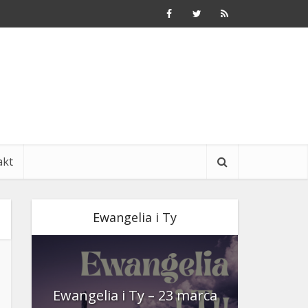
akt
Ewangelia i Ty
nia
Ewangelia i Ty – 23 marca
Ewangeli