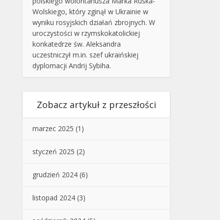
polskiego wolontariusza Marka Ruska-
Wolskiego, który zginął w Ukrainie w
wyniku rosyjskich działań zbrojnych. W
uroczystości w rzymskokatolickiej
konkatedrze św. Aleksandra
uczestniczył m.in. szef ukraińskiej
dyplomacji Andrij Sybiha.
Zobacz artykuł z przeszłości
marzec 2025
(1)
styczeń 2025
(2)
grudzień 2024
(6)
listopad 2024
(3)