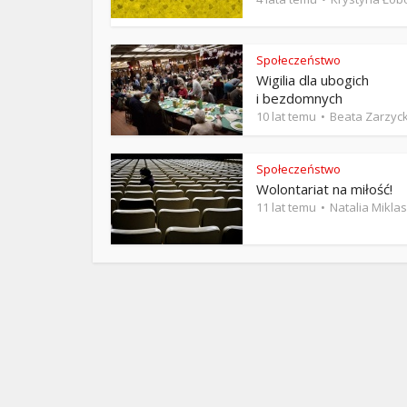
ks. 
Społeczeństwo
Wigilia dla ubogich
i bezdomnych
10 lat temu
Beata Zarzyc
Społeczeństwo
Wolontariat na miłość!
11 lat temu
Natalia Miklas