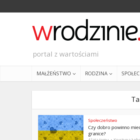
portal z wartościami
MAŁŻEŃSTWO
RODZINA
SPOŁE
Ta
Społeczeństwo
Czy dobro powinno mie
Ewangeli
granice?
4 lata temu
Krystyna Łob