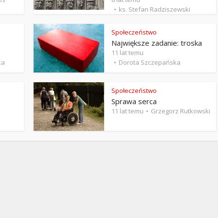
Stefan Radziszewski
ks. Stefan Radziszewski
ks. Stefan Radziszewski
Społeczeństwo
Największe zadanie: troska
11 lat temu
ka
Dorota Szczepańska
Społeczeństwo
Sprawa serca
11 lat temu
Grzegorz Rutkowski