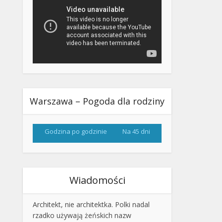
Warszawa – Pogoda dla rodziny
Godzina po godzinie
Na 45 dni
Wiadomości
Architekt, nie architektka. Polki nadal
rzadko używają żeńskich nazw