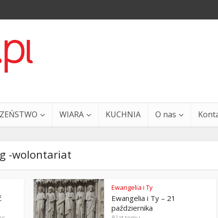
CZEŃSTWO
WIARA
KUCHNIA
O nas
Kont
g -wolontariat
Ewangelia i Ty
ć
Ewangelia i Ty – 21
a i Ty – 29 grudnia
Ewangelia i Ty – 27 grud
października
os
8 lat temu