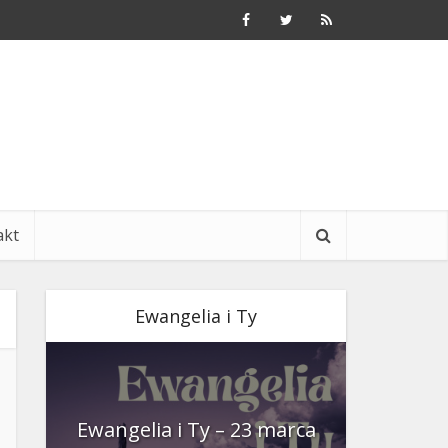
akt
Ewangelia i Ty
nia
Ewangelia i Ty – 23 marca
Ewangeli