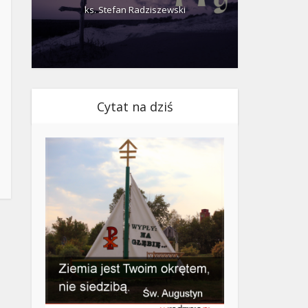
ks. Stefan Radziszewski
ks.
Cytat na dziś