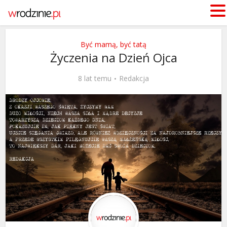
Być mamą, być tatą
Życzenia na Dzień Ojca
8 lat temu
Redakcja