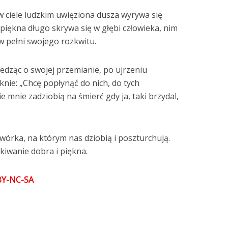
k w ciele ludzkim uwięziona dusza wyrywa się
 piękna długo skrywa się w głębi człowieka, nim
 w pełni swojego rozkwitu.
iedząc o swojej przemianie, po ujrzeniu
knie: „Chcę popłynąć do nich, do tych
 mnie zadziobią na śmierć gdy ja, taki brzydal,
órka, na którym nas dziobią i poszturchują.
kiwanie dobra i piękna.
BY-NC-SA