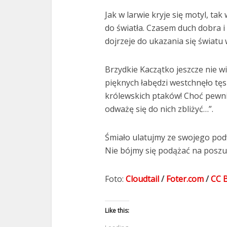
Jak w larwie kryje się motyl, ta
do światła. Czasem duch dobra i
dojrzeje do ukazania się światu
Brzydkie Kaczątko jeszcze nie w
pięknych łabędzi westchnęło tęs
królewskich ptaków! Choć pewnie
odważę się do nich zbliżyć…”.
Śmiało ulatujmy ze swojego podw
Nie bójmy się podążać na poszu
Foto:
Cloudtail
/
Foter.com
/
CC 
Like this: