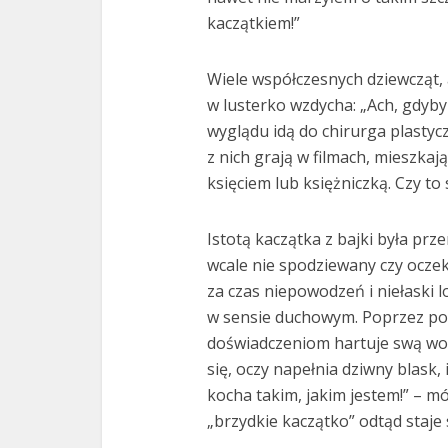
kaczątkiem!”
Wiele współczesnych dziewcząt, a
w lusterko wzdycha: „Ach, gdyby
wyglądu idą do chirurga plastyc
z nich grają w filmach, mieszkają
księciem lub księżniczką. Czy to
Istotą kaczątka z bajki była pr
wcale nie spodziewany czy ocze
za czas niepowodzeń i niełaski 
w sensie duchowym. Poprzez pok
doświadczeniom hartuje swą wol
się, oczy napełnia dziwny blask,
kocha takim, jakim jestem!” – mó
„brzydkie kaczątko” odtąd staje