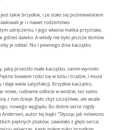
jest takie brzydkie, i że stało się pośmiewiskiem
adowali je i i nawet rodzeństwo
tym udręczeniu, i jego własna matka przyznała,
ie gdzieś daleko. A wtedy nie było jeszcze domów
żeby je oddać. No i pewnego dnia kaczątko
, jaką przeszło małe kaczątko, zanim wyrosło
iękno bowiem rodzi się w bólu i trudzie, i może
i daje wiele satysfakcji. Brzydkie kaczątko,
oje nowe, cudowne odbicie w wodzie, też samo
 się z nim dzieje. Było zbyt szczęśliwe, ale wcale
ego, nowego wyglądu. Bo dobre serce nigdy
 Andersen, autor tej bajki: ”Słysząc jak mówiono
tkich pięknych ptaków, zawołało z głębi serca:
zęściu wówczas, kiedy byłem tylko brzydkim