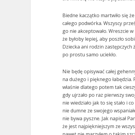
Biedne kaczątko martwiło się że 
całego podwórka. Wszyscy prześl
go nie akceptowało. Wreszcie w 
że byłoby lepiej, aby poszło sob
Dziecka ani rodzin zastępczych 
po prostu samo uciekło.
Nie będę opisywać całej gehenny
na dużego i pięknego łabędzia. P
właśnie dlatego potem tak cieszy 
gdy ujrzało po raz pierwszy sw
nie wiedziało jak to się stało i co
nie dumne ze swojego wspaniał
nie bywa pyszne. Jak napisał Pan
że jest najpiękniejszym ze wszys
nawet nie marzyłem o takim szc