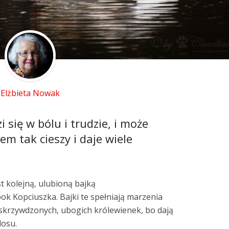
Elżbieta Nowak
 się w bólu i trudzie, i może
em tak cieszy i daje wiele
t kolejną, ulubioną bajką
bok Kopciuszka. Bajki te spełniają marzenia
 skrzywdzonych, ubogich królewienek, bo dają
losu.