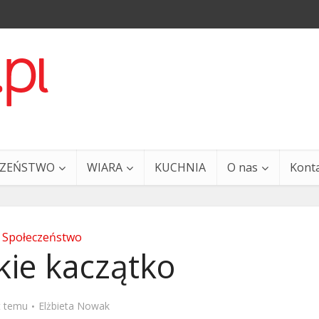
CZEŃSTWO
WIARA
KUCHNIA
O nas
Kont
Społeczeństwo
kie kaczątko
a i Ty – 29 grudnia
Ewangelia i Ty – 27 grud
t temu
Elżbieta Nowak