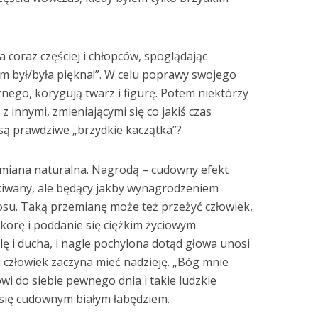
 coraz częściej i chłopców, spoglądając
m był/była piękna!”. W celu poprawy swojego
znego, korygują twarz i figurę. Potem niektórzy
 z innymi, zmieniającymi się co jakiś czas
 są prawdziwe „brzydkie kaczątka”?
zemiana naturalna. Nagrodą – cudowny efekt
kiwany, ale będący jakby wynagrodzeniem
losu. Taką przemianę może też przeżyć człowiek,
orę i poddanie się ciężkim życiowym
ę i ducha, i nagle pochylona dotąd głowa unosi
 i człowiek zaczyna mieć nadzieję. „Bóg mnie
wi do siebie pewnego dnia i takie ludzkie
 się cudownym białym łabędziem.