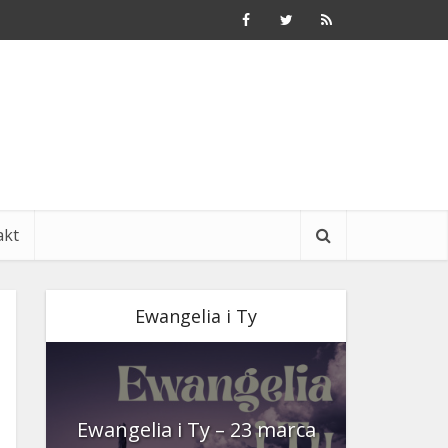
akt
Ewangelia i Ty
nia
Ewangelia i Ty – 23 marca
Ewangeli