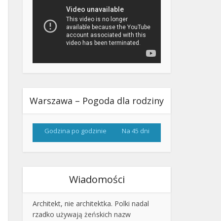
Warszawa – Pogoda dla rodziny
Godzina po godzinie
Na 45 dni
Wiadomości
Architekt, nie architektka. Polki nadal
rzadko używają żeńskich nazw