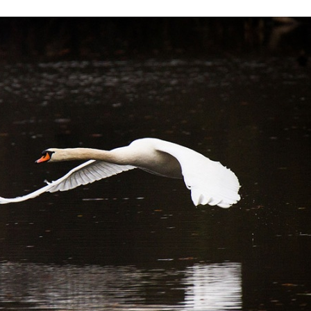
Stefan Radziszewski
ks. Stefan Radziszewski