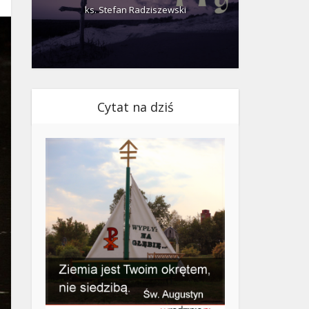
ks. Stefan Radziszewski
ks.
Cytat na dziś