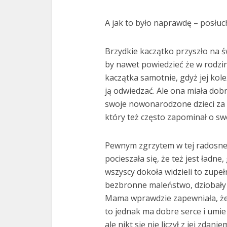
A jak to było naprawdę – posłuc
Brzydkie kaczątko przyszło na ś
by nawet powiedzieć że w rodzi
kaczątka samotnie, gdyż jej kol
ją odwiedzać. Ale ona miała dobr
swoje nowonarodzone dzieci za p
który też często zapominał o swo
Pewnym zgrzytem w tej radosnej
pocieszała się, że też jest ładne
wszyscy dokoła widzieli to zupeł
bezbronne maleństwo, dziobały j
Mama wprawdzie zapewniała, że c
to jednak ma dobre serce i umie 
ale nikt się nie liczył z jej zdanie