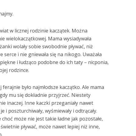
hajmy.
wiat w licznej rodzinie kaczątek. Można
nie wielokaczątkowej. Mama wysiadywała
eżanki wolały sobie swobodnie pływać, niż
e serce i nie gniewała się na nikogo. Uważała
iękne i łudząco podobne do ich taty – nicponia,
jej rodzince.
 ferajnie było najmłodsze kaczątko. Ale mama
, gdy mu się dokładnie przyjrzeć. Niestety
nie inaczej. Inne kaczki przeganiały nawet
e i poszturchiwały, wyśmiewały i odtrącały.
hoć może nie jest takie ładne jak pozostałe,
świetnie pływać, może nawet lepiej niż inne,
m.