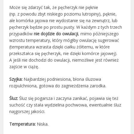
Może się zdarzyć tak, że pęcherzyk nie pęknie
(np. z powodu zbyt niskiego poziomu lutropiny), pęknie,
ale komórka jajowa nie wydostanie się na zewnątrz, lub
pęcherzyk będzie po prostu pusty. W każdym z tych trzech
przypadków
nie dojdzie do owulacji
, mimo późniejszego
wzrostu temperatury, który mógłby owulację sugerować
(temperatura wzrasta dzięki ciałku żółtemu, w które
przekształca się pęcherzyk, nie dzięki komórce jajowej).
A jeśli nie dochodzi do owulacji, niemożliwe jest również
zajście w ciążę.
Szyjka:
Najbardziej podniesiona, błona śluzowa
rozpulchniona, gotowa do zagnieżdżenia zarodka.
Śluz:
Śluz się pogarsza i zaczyna zanikać, pojawia się też
suchość czy stała wydzielina pochwowa, ewentualnie śluz
najgorszej jakości.
Temperatura:
Niska.