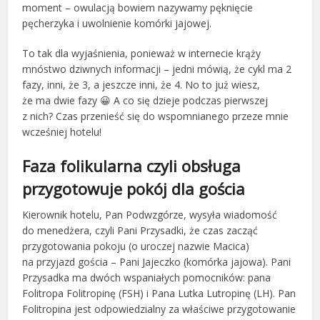
moment – owulacją bowiem nazywamy pęknięcie
pęcherzyka i uwolnienie komórki jajowej.
To tak dla wyjaśnienia, ponieważ w internecie krąży
mnóstwo dziwnych informacji – jedni mówią, że cykl ma 2
fazy, inni, że 3, a jeszcze inni, że 4. No to już wiesz,
że ma dwie fazy 😀 A co się dzieje podczas pierwszej
z nich? Czas przenieść się do wspomnianego przeze mnie
wcześniej hotelu!
Faza folikularna czyli obsługa
przygotowuje pokój dla gościa
Kierownik hotelu, Pan Podwzgórze, wysyła wiadomość
do menedżera, czyli Pani Przysadki, że czas zacząć
przygotowania pokoju (o uroczej nazwie Macica)
na przyjazd gościa – Pani Jajeczko (komórka jajowa). Pani
Przysadka ma dwóch wspaniałych pomocników: pana
Folitropa Folitropinę (FSH) i Pana Lutka Lutropinę (LH). Pan
Folitropina jest odpowiedzialny za właściwe przygotowanie