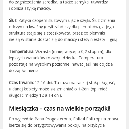
do zagnieżdżenia zarodka, a także zamyka, utwardza
i obniża szyjkę macicy.
Śluz:
Zatyka czopem śluzowym ujście szyjki. Śluz zmienia
odczyn na kwaśny (czyli zabójczy dla plemników), a jego
struktura staje się siateczkowata, przez co plemniki
nie są w stanie dostać się do macicy i stety niestety – giną.
Temperatura:
Wzrasta (mniej więcej o 0,2 stopnia), dla
lepszych warunków rozwoju dziecka. Temperatura
pozostaje na wysokim poziomie, nawet jeśli nie dojdzie
do zapłodnienia.
Czas trwania:
12-16 dni. Ta faza ma raczej stałą długość,
u danej kobiety może się zmieniać o 1-2dni (np. mieć
długość między 12 a 14 dni).
Miesiączka – czas na wielkie porządki!
Po wyjeździe Pana Progesterona, Folikul Folitropina znowu
bierze się do przygotowywania pokoju na przybycie