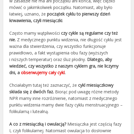
w zasadzie nie ma ani początku ani końca, więc ciężko
mówić o jakimkolwiek początku. Natomiast, aby było
łatwiej, uznano, że
początek cyklu to pierwszy dzień
krwawienia, czyli miesiączki
.
Często mamy wątpliwości
czy cykle są regularne czy też
nie.
Z medycznego punktu widzenia, nie długość cyklu jest
ważna dla stwierdzenia, czy wszystko funkcjonuje
prawidłowo, a fakt wystąpienia obu fazy (wyższych
i niższych temperatur) oraz śluz płodny.
Dlatego, aby
wiedzieć, czy wszystko z naszym cyklem gra, nie liczymy
dni, a
obserwujemy cały cykl
.
Chciałabym tutaj też zaznaczyć, że
cykl miesiączkowy
składa się z dwóch faz.
Biorąc pod uwagę różne metody
NPR mamy inne rozróżnienie, natomiast z medycznego
punktu widzenia mamy dwie fazy cyklu menstruacyjnego –
folikularną i lutealną.
A co z miesiączką i owulacją?
Miesiączka jest częścią fazy
I, czyli folikularnej. Natomiast owulacja to dosłownie