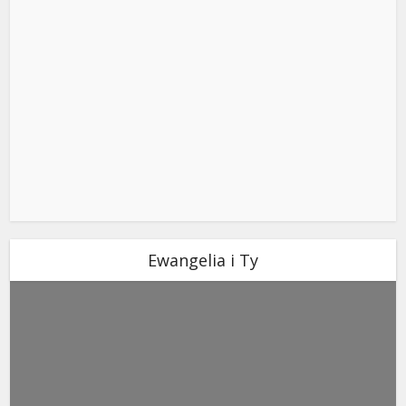
Ewangelia i Ty
ks. Stefan Radziszewski