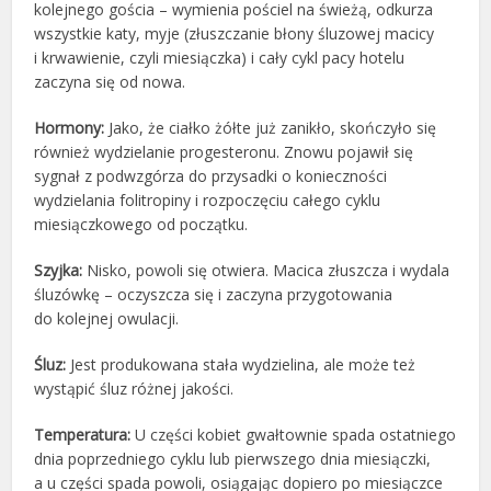
kolejnego gościa – wymienia pościel na świeżą, odkurza
wszystkie katy, myje (złuszczanie błony śluzowej macicy
i krwawienie, czyli miesiączka) i cały cykl pacy hotelu
zaczyna się od nowa.
Hormony:
Jako, że ciałko żółte już zanikło, skończyło się
również wydzielanie progesteronu. Znowu pojawił się
sygnał z podwzgórza do przysadki o konieczności
wydzielania folitropiny i rozpoczęciu całego cyklu
miesiączkowego od początku.
Szyjka:
Nisko, powoli się otwiera. Macica złuszcza i wydala
śluzówkę – oczyszcza się i zaczyna przygotowania
do kolejnej owulacji.
Śluz:
Jest produkowana stała wydzielina, ale może też
wystąpić śluz różnej jakości.
Temperatura:
U części kobiet gwałtownie spada ostatniego
dnia poprzedniego cyklu lub pierwszego dnia miesiączki,
a u części spada powoli, osiągając dopiero po miesiączce