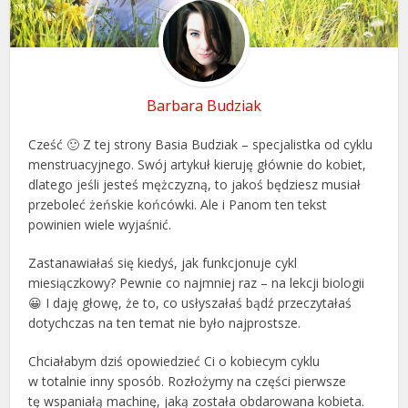
Barbara Budziak
Cześć 🙂 Z tej strony Basia Budziak – specjalistka od cyklu
menstruacyjnego. Swój artykuł kieruję głównie do kobiet,
dlatego jeśli jesteś mężczyzną, to jakoś będziesz musiał
przeboleć żeńskie końcówki. Ale i Panom ten tekst
powinien wiele wyjaśnić.
Zastanawiałaś się kiedyś, jak funkcjonuje cykl
miesiączkowy? Pewnie co najmniej raz – na lekcji biologii
😀 I daję głowę, że to, co usłyszałaś bądź przeczytałaś
dotychczas na ten temat nie było najprostsze.
Chciałabym dziś opowiedzieć Ci o kobiecym cyklu
w totalnie inny sposób. Rozłożymy na części pierwsze
tę wspaniałą machinę, jaką została obdarowana kobieta.