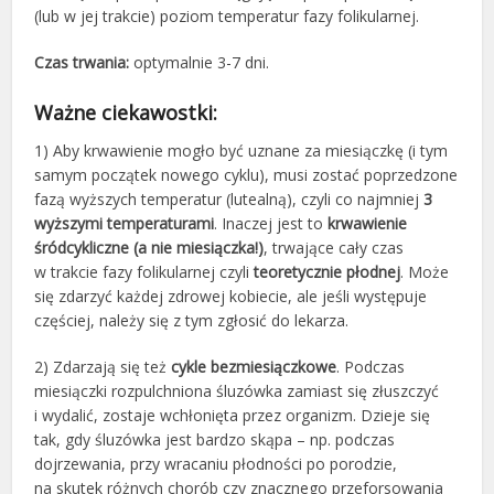
(lub w jej trakcie) poziom temperatur fazy folikularnej.
Czas trwania:
optymalnie 3-7 dni.
Ważne ciekawostki:
1) Aby krwawienie mogło być uznane za miesiączkę (i tym
samym początek nowego cyklu), musi zostać poprzedzone
fazą wyższych temperatur (lutealną), czyli co najmniej
3
wyższymi temperaturami
. Inaczej jest to
krwawienie
śródcykliczne (a nie miesiączka!)
, trwające cały czas
w trakcie fazy folikularnej czyli
teoretycznie płodnej
. Może
się zdarzyć każdej zdrowej kobiecie, ale jeśli występuje
częściej, należy się z tym zgłosić do lekarza.
2) Zdarzają się też
cykle bezmiesiączkowe
. Podczas
miesiączki rozpulchniona śluzówka zamiast się złuszczyć
i wydalić, zostaje wchłonięta przez organizm. Dzieje się
tak, gdy śluzówka jest bardzo skąpa – np. podczas
dojrzewania, przy wracaniu płodności po porodzie,
na skutek różnych chorób czy znacznego przeforsowania