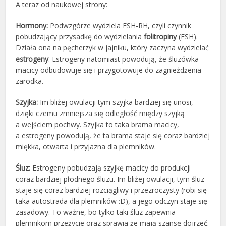
A teraz od naukowej strony:
Hormony:
Podwzgórze wydziela FSH-RH, czyli czynnik
pobudzający przysadkę do wydzielania
folitropiny
(FSH).
Działa ona na pęcherzyk w jajniku, który zaczyna wydzielać
estrogeny
. Estrogeny natomiast powodują, że śluzówka
macicy odbudowuje się i przygotowuje do zagnieżdżenia
zarodka.
Szyjka:
Im bliżej owulacji tym szyjka bardziej się unosi,
dzięki czemu zmniejsza się odległość między szyjką
a wejściem pochwy. Szyjka to taka brama macicy,
a estrogeny powodują, że ta brama staje się coraz bardziej
miękka, otwarta i przyjazna dla plemników.
Śluz:
Estrogeny pobudzają szyjkę macicy do produkcji
coraz bardziej płodnego śluzu. Im bliżej owulacji, tym śluz
staje się coraz bardziej rozciągliwy i przezroczysty (robi się
taka autostrada dla plemników :D), a jego odczyn staje się
zasadowy. To ważne, bo tylko taki śluz zapewnia
plemnikom przeżycie oraz sprawia że mają szansę dojrzeć.