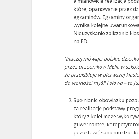
a mianowicie realizacja po
której opanowanie przez dz
egzaminów. Egzaminy organi
wynika kolejne uwarunkowan
Nieuzyskanie zaliczenia kla
na ED.
(Inaczej mówiąc: polskie dziec
przez urzędników MEN, w szkole 
że przekibluje w pierwszej klasi
do wolności myśli i słowa – to j
Spełnianie obowiązku poza 
za realizację podstawy prog
który z kolei może wykonywa
guwernantce, korepetytorom
pozostawić samemu dziecku 