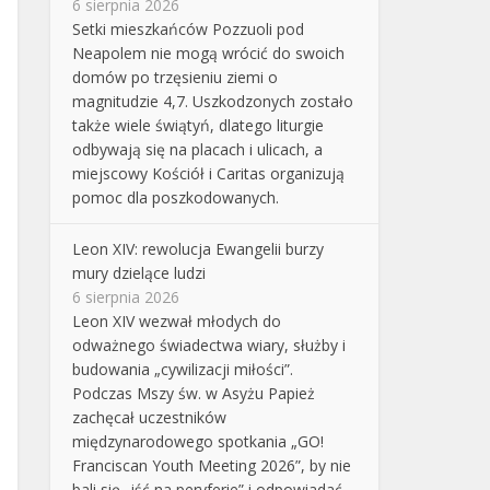
6 sierpnia 2026
Setki mieszkańców Pozzuoli pod
Neapolem nie mogą wrócić do swoich
domów po trzęsieniu ziemi o
magnitudzie 4,7. Uszkodzonych zostało
także wiele świątyń, dlatego liturgie
odbywają się na placach i ulicach, a
miejscowy Kościół i Caritas organizują
pomoc dla poszkodowanych.
Leon XIV: rewolucja Ewangelii burzy
mury dzielące ludzi
6 sierpnia 2026
Leon XIV wezwał młodych do
odważnego świadectwa wiary, służby i
budowania „cywilizacji miłości”.
Podczas Mszy św. w Asyżu Papież
zachęcał uczestników
międzynarodowego spotkania „GO!
Franciscan Youth Meeting 2026”, by nie
bali się „iść na peryferie” i odpowiadać