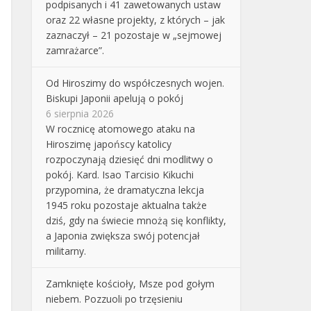
podpisanych i 41 zawetowanych ustaw
oraz 22 własne projekty, z których – jak
zaznaczył – 21 pozostaje w „sejmowej
zamrażarce”.
Od Hiroszimy do współczesnych wojen.
Biskupi Japonii apelują o pokój
6 sierpnia 2026
W rocznicę atomowego ataku na
Hiroszimę japońscy katolicy
rozpoczynają dziesięć dni modlitwy o
pokój. Kard. Isao Tarcisio Kikuchi
przypomina, że dramatyczna lekcja
1945 roku pozostaje aktualna także
dziś, gdy na świecie mnożą się konflikty,
a Japonia zwiększa swój potencjał
militarny.
Zamknięte kościoły, Msze pod gołym
niebem. Pozzuoli po trzęsieniu