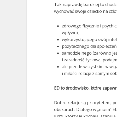
Tak naprawdę bardziej tu chodzi
wychować swoje dziecko na czło
zdrowego fizycznie i psychic
wpływu),
wykorzystującego swój intel
pożytecznego dla społeczeń
samodzielnego (zarówno jeśl
i zaradność życiową, podejm
ale przede wszystkim nawią
i miłości relacje z samym so
ED to środowisko, które zapewn
Dobre relacje są priorytetem, 
obszarach. Dlatego w „moim” ED 
ludzi, którzy je kochają, szanuj