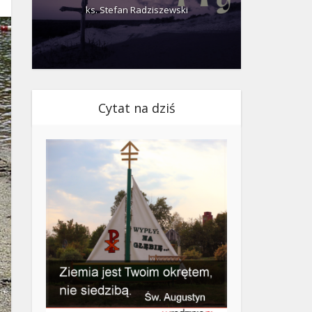
ks. Stefan Radziszewski
ks.
Cytat na dziś