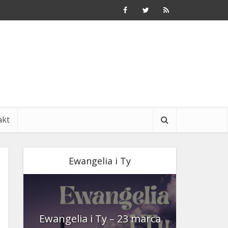
akt
Ewangelia i Ty
nia
Ewangelia i Ty – 23 marca
Ewangeli