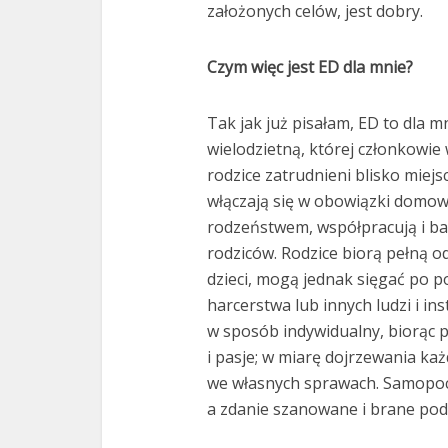
założonych celów, jest dobry.
Czym więc jest ED dla mnie?
Tak jak już pisałam, ED to dla m
wielodzietną, której członkowie
rodzice zatrudnieni blisko miejs
włączają się w obowiązki domo
rodzeństwem, współpracują i baw
rodziców. Rodzice biorą pełną 
dzieci, mogą jednak sięgać po 
harcerstwa lub innych ludzi i ins
w sposób indywidualny, biorąc 
i pasje; w miarę dojrzewania każd
we własnych sprawach. Samopocz
a zdanie szanowane i brane po