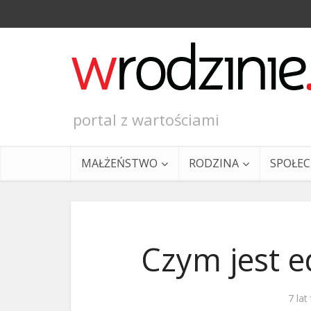
portal z wartościami
MAŁŻEŃSTWO
RODZINA
SPOŁE
Czym jest 
Ewangeli
7 lat