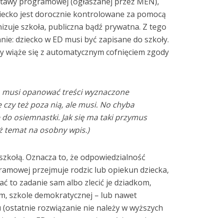
dstawy programowej (ogłaszanej przez MEN),
iecko jest dorocznie kontrolowane za pomocą
zuje szkoła, publiczna bądź prywatna. Z tego
ie: dziecko w ED musi być zapisane do szkoły.
sy wiąże się z automatycznym cofnięciem zgody
ko musi opanować treści wyznaczone
czy też poza nią, ale musi. No chyba
e do osiemnastki. Jak się ma taki przymus
uż temat na osobny wpis.)
szkołą. Oznacza to, że odpowiedzialność
ramowej przejmuje rodzic lub opiekun dziecka,
ć to zadanie sam albo zlecić je dziadkom,
, szkole demokratycznej – lub nawet
(ostatnie rozwiązanie nie należy w wyższych