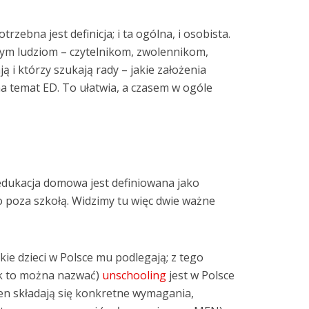
zebna jest definicja; i ta ogólna, i osobista.
nym ludziom – czytelnikom, zwolennikom,
 i którzy szukają rady – jakie założenia
a temat ED. To ułatwia, a czasem w ogóle
dukacja domowa jest definiowana jako
 poza szkołą. Widzimy tu więc dwie ważne
ie dzieci w Polsce mu podlegają; z tego
ak to można nazwać)
unschooling
jest w Polsce
en składają się konkretne wymagania,