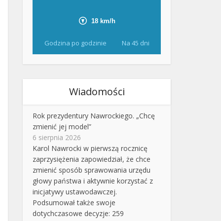
Godzina po godzinie
Na 45 dni
Wiadomości
Rok prezydentury Nawrockiego. „Chcę
zmienić jej model”
6 sierpnia 2026
Karol Nawrocki w pierwszą rocznicę
zaprzysiężenia zapowiedział, że chce
zmienić sposób sprawowania urzędu
głowy państwa i aktywnie korzystać z
inicjatywy ustawodawczej.
Podsumował także swoje
dotychczasowe decyzje: 259