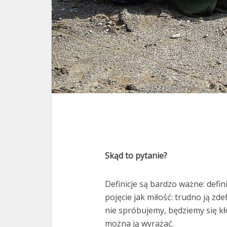
Skąd to pytanie?
Definicje są bardzo ważne: defi
pojęcie jak miłość: trudno ją zd
nie spróbujemy, będziemy się kłó
można ją wyrażać.