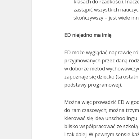
klasach do rzadkości). Inacz
zastąpić wszystkich nauczyci
skończywszy – jest wiele in
ED niejedno ma imię
ED może wyglądać naprawdę różni
przyjmowanych przez daną rodzi
w doborze metod wychowawczych 
zapoznaje się dziecko (ta ostatn
podstawy programowej).
Można więc prowadzić ED w god
do ram czasowych; można trzyma
kierować się ideą unschoolingu 
blisko współpracować ze szkołą 
I tak dalej. W pewnym sensie ka