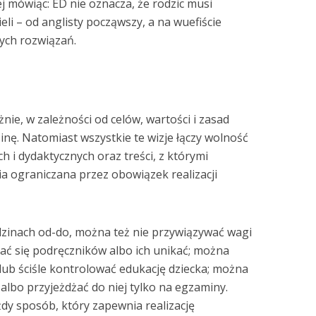
ej mówiąc: ED nie oznacza, że rodzic musi
eli – od anglisty począwszy, a na wuefiście
nych rozwiązań.
e, w zależności od celów, wartości i zasad
nę. Natomiast wszystkie te wizje łączy wolność
i dydaktycznych oraz treści, z którymi
ia ograniczana przez obowiązek realizacji
zinach od-do, można też nie przywiązywać wagi
ć się podręczników albo ich unikać; można
lub ściśle kontrolować edukację dziecka; można
albo przyjeżdżać do niej tylko na egzaminy.
żdy sposób, który zapewnia realizację