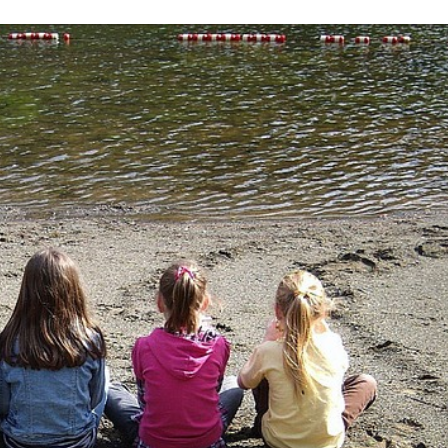
Stefan Radziszewski
ks. Stefan Radziszewski