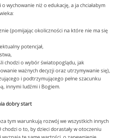
 o wychowanie niż o edukację, a ja chciałabym
wieka:
znie (pomijając okoliczności na które nie ma się
ektualny potencjał,
stwa,
i chodzi o wybór światopoglądu, jak
owanie ważnych decyzji oraz utrzymywanie się),
zującego i podtrzymującego pełne szacunku
bą, innymi ludźmi i Bogiem.
ia dobry start
poza tym warunkują rozwój we wszystkich innych
chodzi o to, by dzieci dorastały w otoczeniu
ą i wyznają te same wartości, o zapewnienie