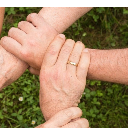
Stefan Radziszewski
ks. Stefan Radziszewski