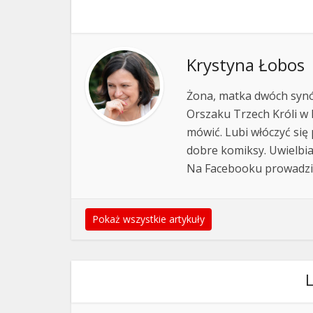
Krystyna Łobos
Żona, matka dwóch synów 
Orszaku Trzech Króli w 
mówić. Lubi włóczyć się 
dobre komiksy. Uwielbi
Na Facebooku prowadzi
Pokaż wszystkie artykuły
L