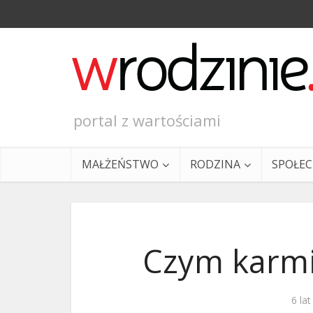
portal z wartościami
MAŁŻEŃSTWO
RODZINA
SPOŁE
Czym karmi
Ewangeli
6 la