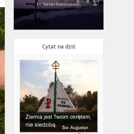
ks. Stefan Radziszewski
ks.
Cytat na dziś