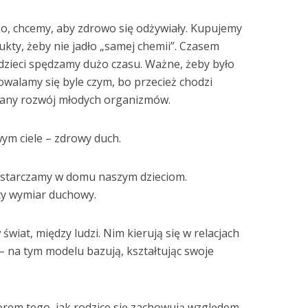
, chcemy, aby zdrowo się odżywiały. Kupujemy
ukty, żeby nie jadło „samej chemii”. Czasem
dzieci spędzamy dużo czasu. Ważne, żeby było
dowalamy się byle czym, bo przecież chodzi
wany rozwój młodych organizmów.
ym ciele – zdrowy duch.
dostarczamy w domu naszym dzieciom.
cy wymiar duchowy.
wiat, między ludzi. Nim kierują się w relacjach
 – na tym modelu bazują, kształtując swoje
rem tego, jak rodzice się zachowują względem