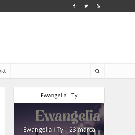
akt
Ewangelia i Ty
nia
Ewangelia i Ty – 23 marca
Ewangeli