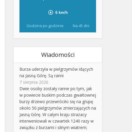
Godzina po godzinie
Na 45 dni
Wiadomości
Burza uderzyła w pielgrzymów idących
na Jasną Górę. Są ranni
7 sierpnia 2026
Dwie osoby zostały ranne po tym, jak
w powiecie buskim podczas gwałtownej
burzy drzewo przewróciło się na grupę
około 50 pielgrzymów zmierzających na
Jasną Górę. W całym kraju strażacy
interweniowali w czwartek 1240 razy w
związku z burzami i silnym wiatrem;