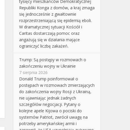
tysięcy mieszkańców Demokratycznej
Republiki Konga z domów, a kraj zmaga
się jednocześnie z gwałtownie
rozprzestrzeniającą się epidemią eboli.
W dramatycznej sytuacji Kościół i
Caritas dostarczają pomoc oraz
angażują się w działania mające
ograniczyć liczbę zakażeń.
Trump: Są postępy w rozmowach o
zakończeniu wojny w Ukrainie
7 sierpnia 2026
Donald Trump poinformował o
postępach w rozmowach zmierzających
do zakończenia wojny Rosji z Ukrainą,
nie ujawniając jednak żadnych
szczegółów negocjacji. Pytany o
kolejne apele Kijowa o pociski do
systemów Patriot, zwrócił uwagę na
potrzeby amerykańskiej armii i
zapewnił, że USA uzupełniają zużywane