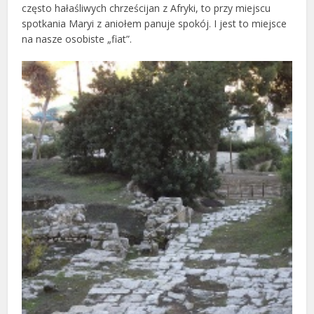
często hałaśliwych chrześcijan z Afryki, to przy miejscu
spotkania Maryi z aniołem panuje spokój. I jest to miejsce
na nasze osobiste „fiat”.