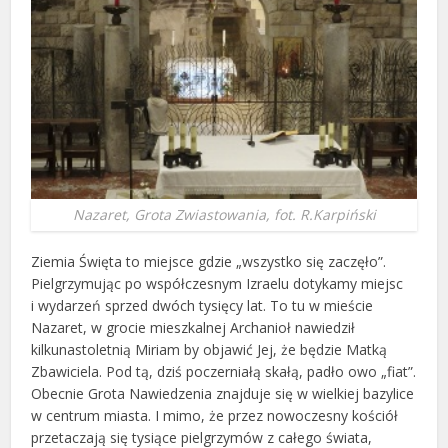
Nazaret, Grota Zwiastowania, fot. R.Karpiński
Ziemia Święta to miejsce gdzie „wszystko się zaczęło”.
Pielgrzymując po współczesnym Izraelu dotykamy miejsc
i wydarzeń sprzed dwóch tysięcy lat. To tu w mieście
Nazaret, w grocie mieszkalnej Archanioł nawiedził
kilkunastoletnią Miriam by objawić Jej, że będzie Matką
Zbawiciela. Pod tą, dziś poczerniałą skałą, padło owo „fiat”.
Obecnie Grota Nawiedzenia znajduje się w wielkiej bazylice
w centrum miasta. I mimo, że przez nowoczesny kościół
przetaczają się tysiące pielgrzymów z całego świata,