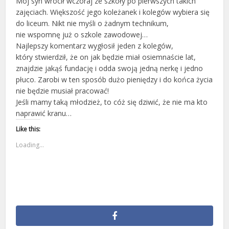
Mój syn wrócił wczoraj ze szkoły po pierwszych takich
zajęciach. Większość jego koleżanek i kolegów wybiera się
do liceum. Nikt nie myśli o żadnym technikum,
nie wspomnę już o szkole zawodowej…
Najlepszy komentarz wygłosił jeden z kolegów,
który stwierdził, że on jak będzie miał osiemnaście lat,
znajdzie jakąś fundację i odda swoją jedną nerkę i jedno
płuco. Zarobi w ten sposób dużo pieniędzy i do końca życia
nie będzie musiał pracować!
Jeśli mamy taką młodzież, to cóż się dziwić, że nie ma kto
naprawić kranu…
Like this:
Loading...