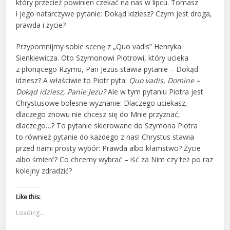
który przecież powinien czekać na nas w lipcu. Tomasz
i jego natarczywe pytanie: Dokąd idziesz? Czym jest droga,
prawda i życie?
Przypomnijmy sobie scenę z „Quo vadis” Henryka
Sienkiewicza. Oto Szymonowi Piotrowi, który ucieka
z płonącego Rzymu, Pan Jezus stawia pytanie – Dokąd
idziesz? A właściwie to Piotr pyta:
Quo vadis, Domine –
Dokąd idziesz, Panie Jezu?
Ale w tym pytaniu Piotra jest
Chrystusowe bolesne wyznanie: Dlaczego uciekasz,
dlaczego znowu nie chcesz się do Mnie przyznać,
dlaczego…? To pytanie skierowane do Szymona Piotra
to również pytanie do każdego z nas! Chrystus stawia
przed nami prosty wybór: Prawda albo kłamstwo? Życie
albo śmierć? Co chcemy wybrać – iść za Nim czy też po raz
kolejny zdradzić?
Like this:
Loading...