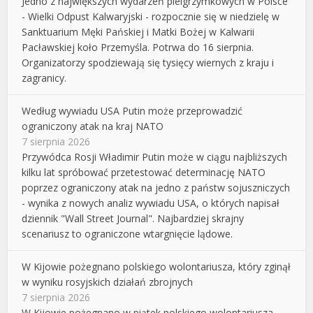
Jedno z największych wydarzeń pielgrzymkowych w Polsce
- Wielki Odpust Kalwaryjski - rozpocznie się w niedzielę w
Sanktuarium Męki Pańskiej i Matki Bożej w Kalwarii
Pacławskiej koło Przemyśla. Potrwa do 16 sierpnia.
Organizatorzy spodziewają się tysięcy wiernych z kraju i
zagranicy.
Według wywiadu USA Putin może przeprowadzić
ograniczony atak na kraj NATO
7 sierpnia 2026
Przywódca Rosji Władimir Putin może w ciągu najbliższych
kilku lat spróbować przetestować determinację NATO
poprzez ograniczony atak na jedno z państw sojuszniczych
- wynika z nowych analiz wywiadu USA, o których napisał
dziennik "Wall Street Journal". Najbardziej skrajny
scenariusz to ograniczone wtargnięcie lądowe.
W Kijowie pożegnano polskiego wolontariusza, który zginął
w wyniku rosyjskich działań zbrojnych
7 sierpnia 2026
W Kijowie pożegnano w piątek polskiego wolontariusza