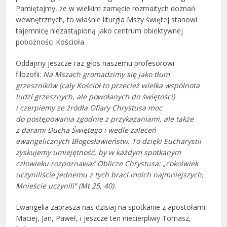
Pamiętajmy, że w wielkim zamęcie rozmaitych doznań
wewnętrznych, to właśnie liturgia Mszy świętej stanowi
tajemnicę niezastąpioną jako centrum obiektywnej
pobożności Kościoła.
Oddajmy jeszcze raz głos naszemu profesorowi
filozofii:
Na Mszach gromadzimy się jako tłum
grzeszników (cały Kościół to przecież wielka wspólnota
ludzi grzesznych, ale powołanych do świętości)
i czerpiemy ze źródła Ofiary Chrystusa moc
do postępowania zgodnie z przykazaniami, ale także
z darami Ducha Świętego i wedle zaleceń
ewangelicznych Błogosławieństw. To dzięki Eucharystii
zyskujemy umiejętność, by w każdym spotkanym
człowieku rozpoznawać Oblicze Chrystusa: „cokolwiek
uczyniliście jednemu z tych braci moich najmniejszych,
Mnieście uczynili” (Mt 25, 40).
Ewangelia zaprasza nas dzisiaj na spotkanie z apostołami.
Maciej, Jan, Paweł, i jeszcze ten niecierpliwy Tomasz,