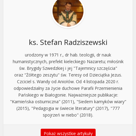
ks. Stefan Radziszewski
urodzony w 1971 r., dr hab. teologii, dr nauk
humanistycznych, prefekt kieleckiego Nazaretu; miłośnik
św. Brygidy Szwedzkiej i jej "Tajemnicy szczęścia"
oraz "Żółtego zeszytu" św. Teresy od Dzieciątka Jezus.
Czciciel s. Wandy od Aniołów. Od 4 listopada 2020 r.
odpowiedzialny za życie duchowe Parafii Przemienienia
Pańskiego w Białogonie. Najważniejsze publikacje:
"Kamieńska ostiumiczna" (2011), "Siedem kamyków wiary"
(2015), "Pedagogia w świecie literatury" (2017), "777
spojrzeń w niebo" (2018).
Pokaż wszystkie artykuły