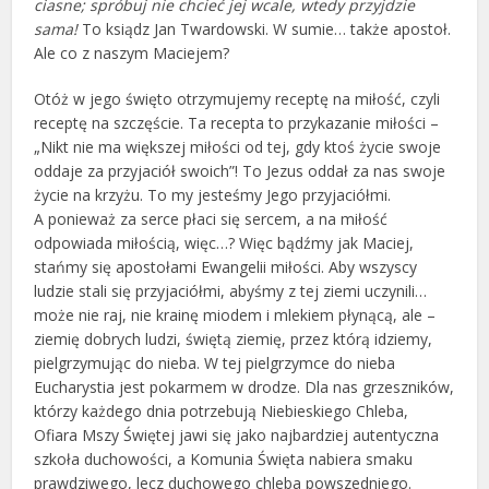
ciasne; spróbuj nie chcieć jej wcale, wtedy przyjdzie
sama!
To ksiądz Jan Twardowski. W sumie… także apostoł.
Ale co z naszym Maciejem?
Otóż w jego święto otrzymujemy receptę na miłość, czyli
receptę na szczęście. Ta recepta to przykazanie miłości –
„Nikt nie ma większej miłości od tej, gdy ktoś życie swoje
oddaje za przyjaciół swoich”! To Jezus oddał za nas swoje
życie na krzyżu. To my jesteśmy Jego przyjaciółmi.
A ponieważ za serce płaci się sercem, a na miłość
odpowiada miłością, więc…? Więc bądźmy jak Maciej,
stańmy się apostołami Ewangelii miłości. Aby wszyscy
ludzie stali się przyjaciółmi, abyśmy z tej ziemi uczynili…
może nie raj, nie krainę miodem i mlekiem płynącą, ale –
ziemię dobrych ludzi, świętą ziemię, przez którą idziemy,
pielgrzymując do nieba. W tej pielgrzymce do nieba
Eucharystia jest pokarmem w drodze. Dla nas grzeszników,
którzy każdego dnia potrzebują Niebieskiego Chleba,
Ofiara Mszy Świętej jawi się jako najbardziej autentyczna
szkoła duchowości, a Komunia Święta nabiera smaku
prawdziwego, lecz duchowego chleba powszedniego.