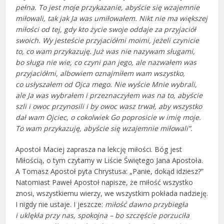
pełna. To jest moje przykazanie, abyście się wzajemnie
miłowali, tak jak Ja was umiłowałem. Nikt nie ma większej
miłości od tej, gdy kto życie swoje oddaje za przyjaciół
swoich. Wy jesteście przyjaciółmi moimi, jeżeli czynicie
to, co wam przykazuję. Już was nie nazywam sługami,
bo sługa nie wie, co czyni pan jego, ale nazwałem was
przyjaciółmi, albowiem oznajmiłem wam wszystko,
co usłyszałem od Ojca mego. Nie wyście Mnie wybrali,
ale Ja was wybrałem i przeznaczyłem was na to, abyście
szli i owoc przynosili i by owoc wasz trwał, aby wszystko
dał wam Ojciec, o cokolwiek Go poprosicie w imię moje.
To wam przykazuję, abyście się wzajemnie miłowali”.
Apostoł Maciej zaprasza na lekcję miłości. Bóg jest
Miłością, o tym czytamy w Liście Świętego Jana Apostoła.
A Tomasz Apostoł pyta Chrystusa: „Panie, dokąd idziesz?”
Natomiast Paweł Apostoł napisze, że miłość wszystko
znosi, wszystkiemu wierzy, we wszystkim pokłada nadzieję.
I nigdy nie ustaje. I jeszcze:
miłość dawno przybiegła
i uklękła przy nas, spokojna – bo szczęście porzuciła