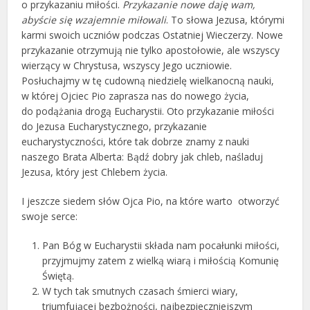
o przykazaniu miłości.
Przykazanie nowe daję wam,
abyście się wzajemnie miłowali
. To słowa Jezusa, którymi
karmi swoich uczniów podczas Ostatniej Wieczerzy. Nowe
przykazanie otrzymują nie tylko apostołowie, ale wszyscy
wierzący w Chrystusa, wszyscy Jego uczniowie.
Posłuchajmy w tę cudowną niedzielę wielkanocną nauki,
w której Ojciec Pio zaprasza nas do nowego życia,
do podążania drogą Eucharystii. Oto przykazanie miłości
do Jezusa Eucharystycznego, przykazanie
eucharystyczności, które tak dobrze znamy z nauki
naszego Brata Alberta: Bądź dobry jak chleb, naśladuj
Jezusa, który jest Chlebem życia.
I jeszcze siedem słów Ojca Pio, na które warto otworzyć
swoje serce:
Pan Bóg w Eucharystii składa nam pocałunki miłości,
przyjmujmy zatem z wielką wiarą i miłością Komunię
Świętą.
W tych tak smutnych czasach śmierci wiary,
triumfującej bezbożności, najbezpieczniejszym