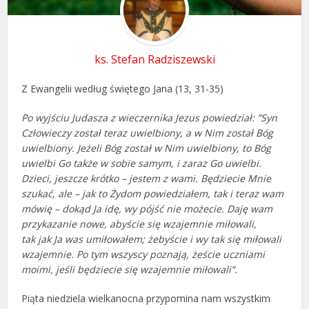
ks. Stefan Radziszewski
Z Ewangelii według świętego Jana (13, 31-35)
Po wyjściu Judasza z wieczernika Jezus powiedział: ”Syn
Człowieczy został teraz uwielbiony, a w Nim został Bóg
uwielbiony. Jeżeli Bóg został w Nim uwielbiony, to Bóg
uwielbi Go także w sobie samym, i zaraz Go uwielbi.
Dzieci, jeszcze krótko – jestem z wami. Będziecie Mnie
szukać, ale – jak to Żydom powiedziałem, tak i teraz wam
mówię – dokąd Ja idę, wy pójść nie możecie. Daję wam
przykazanie nowe, abyście się wzajemnie miłowali,
tak jak Ja was umiłowałem; żebyście i wy tak się miłowali
wzajemnie. Po tym wszyscy poznają, żeście uczniami
moimi, jeśli będziecie się wzajemnie miłowali”.
Piąta niedziela wielkanocna przypomina nam wszystkim