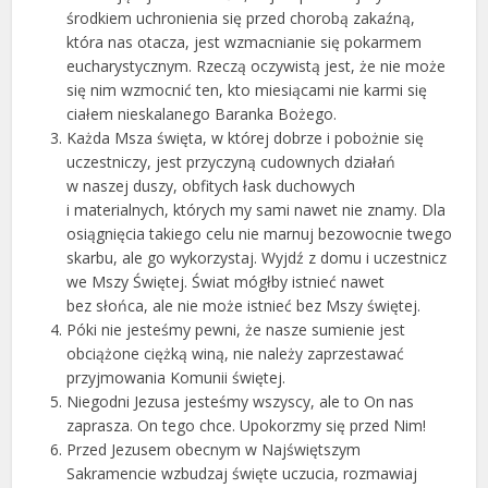
środkiem uchronienia się przed chorobą zakaźną,
która nas otacza, jest wzmacnianie się pokarmem
eucharystycznym. Rzeczą oczywistą jest, że nie może
się nim wzmocnić ten, kto miesiącami nie karmi się
ciałem nieskalanego Baranka Bożego.
Każda Msza święta, w której dobrze i pobożnie się
uczestniczy, jest przyczyną cudownych działań
w naszej duszy, obfitych łask duchowych
i materialnych, których my sami nawet nie znamy. Dla
osiągnięcia takiego celu nie marnuj bezowocnie twego
skarbu, ale go wykorzystaj. Wyjdź z domu i uczestnicz
we Mszy Świętej. Świat mógłby istnieć nawet
bez słońca, ale nie może istnieć bez Mszy świętej.
Póki nie jesteśmy pewni, że nasze sumienie jest
obciążone ciężką winą, nie należy zaprzestawać
przyjmowania Komunii świętej.
Niegodni Jezusa jesteśmy wszyscy, ale to On nas
zaprasza. On tego chce. Upokorzmy się przed Nim!
Przed Jezusem obecnym w Najświętszym
Sakramencie wzbudzaj święte uczucia, rozmawiaj