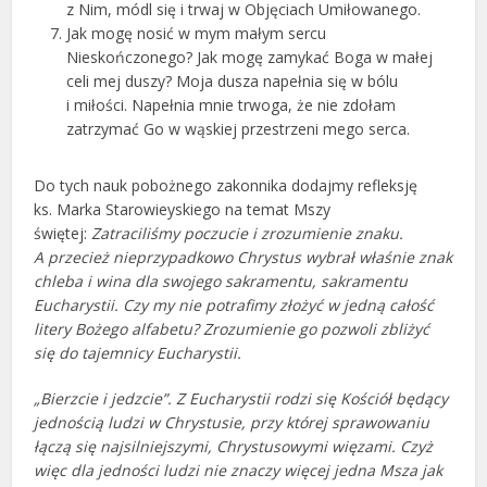
z Nim, módl się i trwaj w Objęciach Umiłowanego.
Jak mogę nosić w mym małym sercu
Nieskończonego? Jak mogę zamykać Boga w małej
celi mej duszy? Moja dusza napełnia się w bólu
i miłości. Napełnia mnie trwoga, że nie zdołam
zatrzymać Go w wąskiej przestrzeni mego serca.
Do tych nauk pobożnego zakonnika dodajmy refleksję
ks. Marka Starowieyskiego na temat Mszy
świętej:
Zatraciliśmy poczucie i zrozumienie znaku.
A przecież nieprzypadkowo Chrystus wybrał właśnie znak
chleba i wina dla swojego sakramentu, sakramentu
Eucharystii. Czy my nie potrafimy złożyć w jedną całość
litery Bożego alfabetu? Zrozumienie go pozwoli zbliżyć
się do tajemnicy Eucharystii.
„Bierzcie i jedzcie”. Z Eucharystii rodzi się Kościół będący
jednością ludzi w Chrystusie, przy której sprawowaniu
łączą się najsilniejszymi, Chrystusowymi więzami. Czyż
więc dla jedności ludzi nie znaczy więcej jedna Msza jak