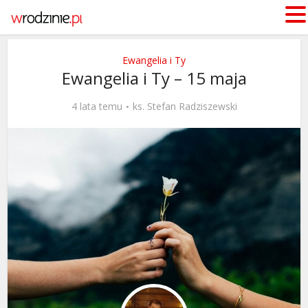
Ewangelia i Ty
Ewangelia i Ty – 15 maja
4 lata temu
ks. Stefan Radziszewski